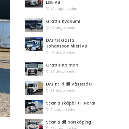
Link AB
37 dagar sedan
Grattis Kvänum!
42 dagar sedan
DAF till Gösta
Johansson Åkeri AB
44 dagar sedan
Grattis Kalmar!
55 dagar sedan
DAF nr. 4 till Västerås!
59 dagar sedan
Scania skåpbil till Nora!
71 dagar sedan
Scania till Norrköping
72 dagar sedan