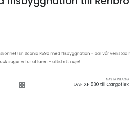
flisbyggnation till Renbro
skönhet! En Scania R590 med flisbyggnation - där vår verkstad 
ck säger vi för affären - alltid ett nöje!
NÄSTA INLÄGG
DAF XF 530 till Cargoflex