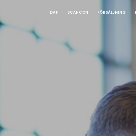
DAF
SCANCON
FÖRSÄLJNING