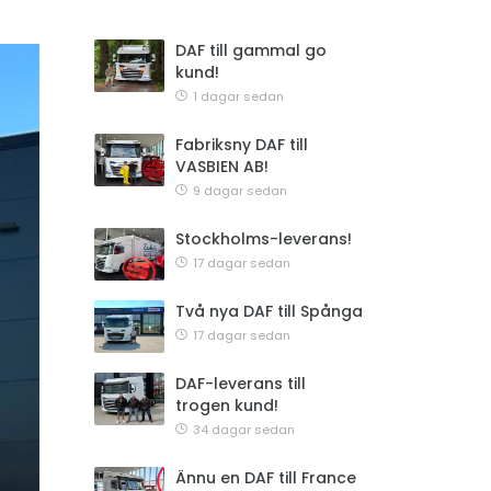
DAF till gammal go
kund!
1 dagar sedan
Fabriksny DAF till
VASBIEN AB!
9 dagar sedan
Stockholms-leverans!
17 dagar sedan
Två nya DAF till Spånga
17 dagar sedan
DAF-leverans till
trogen kund!
34 dagar sedan
Ännu en DAF till France