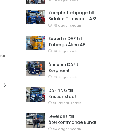
Komplett ekipage till
Bidalite Transport AB!
76 dagar sedan
Superfin DAF till
Tabergs Åkeri AB
79 dagar sedan
har
Ännu en DAF till
Berghem!
79 dagar sedan
DAF nr. 6 till
Kristianstad!
90 dagar sedan
Leverans till
återkommande kund!
94 dagar sedan