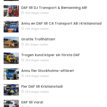
DAF till DJ Transport & Bemanning AB!
243 dagar sedan
Ännu en DAF till C4 Transport AB i Kristianstad
245 dagar sedan
Grattis Trollhättan!
251 dagar sedan
Trogen kund köper sin första DAF
254 dagar sedan
Ännu fler Stockholms-affärer!
254 dagar sedan
Fler DAF till Kristianstad!
254 dagar sedan
DAF till Vara!