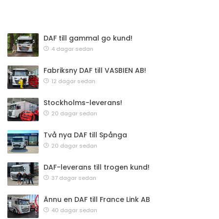
DAF till gammal go kund!
4 dagar sedan
Fabriksny DAF till VASBIEN AB!
12 dagar sedan
Stockholms-leverans!
20 dagar sedan
Två nya DAF till Spånga
20 dagar sedan
DAF-leverans till trogen kund!
37 dagar sedan
Ännu en DAF till France Link AB
40 dagar sedan