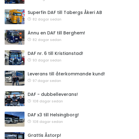
Superfin DAF till Tabergs Åkeri AB
82 dagar sedan
Ännu en DAF till Berghem!
82 dagar sedan
DAF nr. 6 till Kristianstad!
93 dagar sedan
Leverans till återkommande kund!
97 dagar sedan
DAF - dubbelleverans!
108 dagar sedan
DAF x3 till Helsingborg!
108 dagar sedan
Grattis Åstorp!