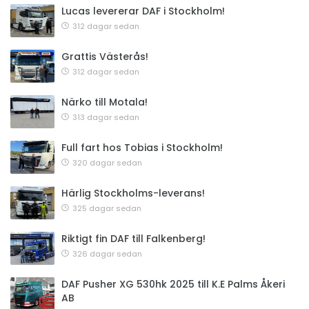
Lucas levererar DAF i Stockholm!
312 dagar sedan
Grattis Västerås!
312 dagar sedan
Närko till Motala!
313 dagar sedan
Full fart hos Tobias i Stockholm!
320 dagar sedan
Härlig Stockholms-leverans!
325 dagar sedan
Riktigt fin DAF till Falkenberg!
326 dagar sedan
DAF Pusher XG 530hk 2025 till K.E Palms Åkeri
AB