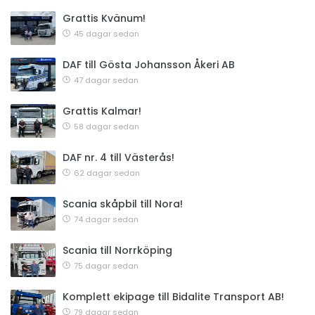
Grattis Kvänum!
45 dagar sedan
DAF till Gösta Johansson Åkeri AB
47 dagar sedan
Grattis Kalmar!
58 dagar sedan
DAF nr. 4 till Västerås!
62 dagar sedan
Scania skåpbil till Nora!
74 dagar sedan
Scania till Norrköping
75 dagar sedan
Komplett ekipage till Bidalite Transport AB!
79 dagar sedan