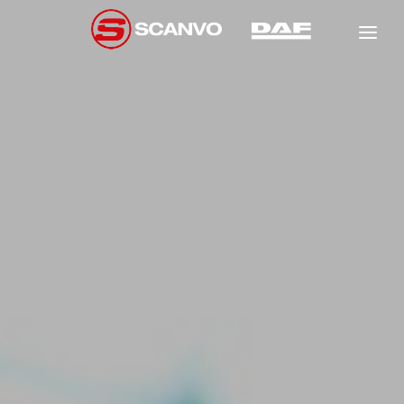
DAF
SCANCON
FÖRSÄLJNING
HYR
NEW
GARANTI
NEW
NEW
VERKSTAD
OM OSS
NEW
KONTAKT
NEW
NEW