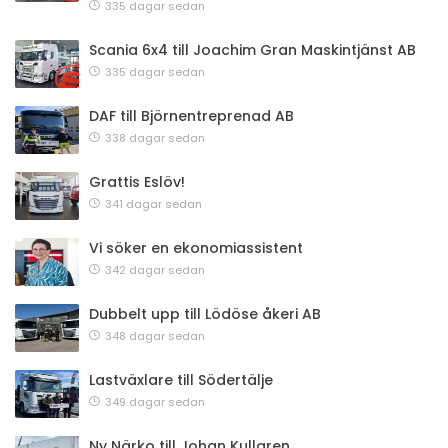
335 dagar sedan
Scania 6x4 till Joachim Gran Maskintjänst AB
335 dagar sedan
DAF till Björnentreprenad AB
338 dagar sedan
Grattis Eslöv!
341 dagar sedan
Vi söker en ekonomiassistent
342 dagar sedan
Dubbelt upp till Lödöse åkeri AB
348 dagar sedan
Lastväxlare till Södertälje
349 dagar sedan
Ny Närko till Johan Kullgren