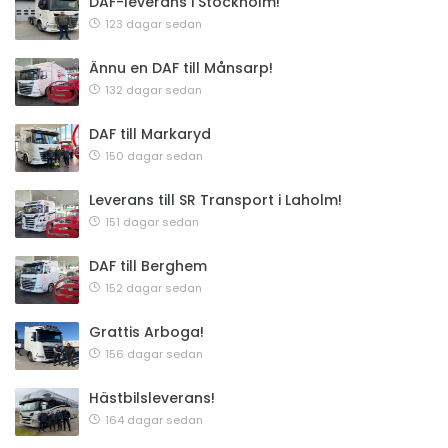
DAF-leverans i Stockholm!
123 dagar sedan
Ännu en DAF till Månsarp!
132 dagar sedan
DAF till Markaryd
150 dagar sedan
Leverans till SR Transport i Laholm!
151 dagar sedan
DAF till Berghem
152 dagar sedan
Grattis Arboga!
156 dagar sedan
Hästbilsleverans!
164 dagar sedan