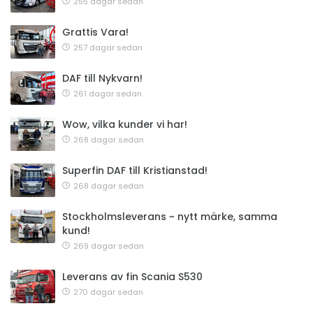
255 dagar sedan
Grattis Vara!
257 dagar sedan
DAF till Nykvarn!
261 dagar sedan
Wow, vilka kunder vi har!
268 dagar sedan
Superfin DAF till Kristianstad!
268 dagar sedan
Stockholmsleverans ~ nytt märke, samma
kund!
269 dagar sedan
Leverans av fin Scania S530
270 dagar sedan