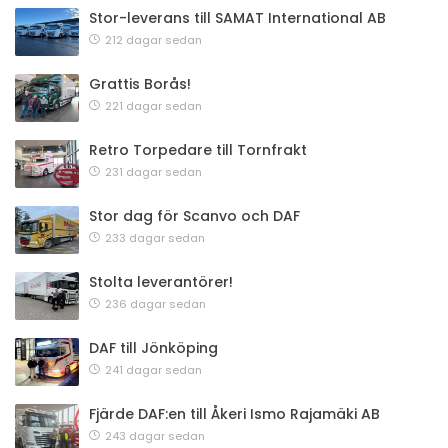
Stor-leverans till SAMAT International AB
212 dagar sedan
Grattis Borås!
221 dagar sedan
Retro Torpedare till Tornfrakt
231 dagar sedan
Stor dag för Scanvo och DAF
233 dagar sedan
Stolta leverantörer!
236 dagar sedan
DAF till Jönköping
241 dagar sedan
Fjärde DAF:en till Åkeri Ismo Rajamäki AB
243 dagar sedan