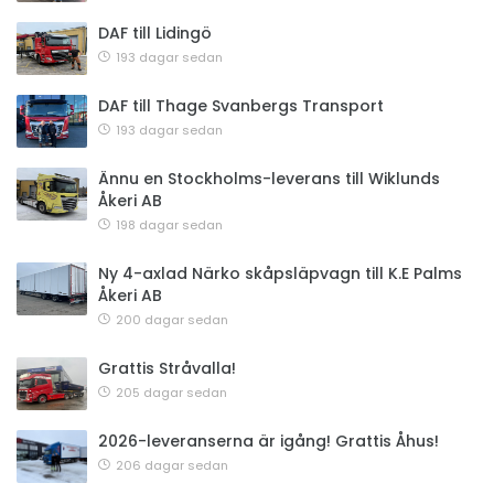
DAF till Lidingö
193 dagar sedan
DAF till Thage Svanbergs Transport
193 dagar sedan
Ännu en Stockholms-leverans till Wiklunds
Åkeri AB
198 dagar sedan
Ny 4-axlad Närko skåpsläpvagn till K.E Palms
Åkeri AB
200 dagar sedan
Grattis Stråvalla!
205 dagar sedan
2026-leveranserna är igång! Grattis Åhus!
206 dagar sedan