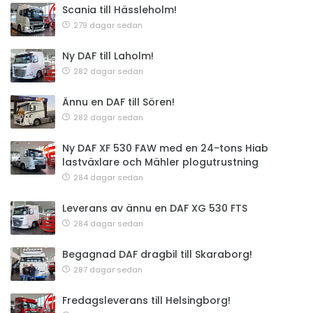
Scania till Hässleholm!
279 dagar sedan
Ny DAF till Laholm!
282 dagar sedan
Ännu en DAF till Sören!
282 dagar sedan
Ny DAF XF 530 FAW med en 24-tons Hiab
lastväxlare och Mähler plogutrustning
284 dagar sedan
Leverans av ännu en DAF XG 530 FTS
284 dagar sedan
Begagnad DAF dragbil till Skaraborg!
287 dagar sedan
Fredagsleverans till Helsingborg!