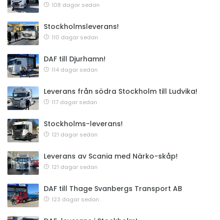
108 dagar sedan
Stockholmsleverans!
110 dagar sedan
DAF till Djurhamn!
114 dagar sedan
Leverans från södra Stockholm till Ludvika!
117 dagar sedan
Stockholms-leverans!
121 dagar sedan
Leverans av Scania med Närko-skåp!
121 dagar sedan
DAF till Thage Svanbergs Transport AB
123 dagar sedan