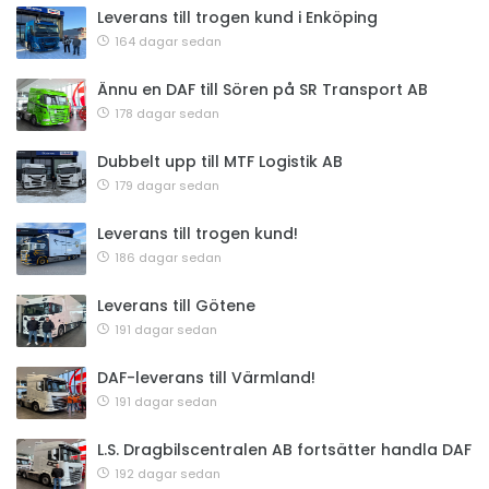
Leverans till trogen kund i Enköping
164 dagar sedan
Ännu en DAF till Sören på SR Transport AB
178 dagar sedan
Dubbelt upp till MTF Logistik AB
179 dagar sedan
Leverans till trogen kund!
186 dagar sedan
Leverans till Götene
191 dagar sedan
DAF-leverans till Värmland!
191 dagar sedan
L.S. Dragbilscentralen AB fortsätter handla DAF
192 dagar sedan