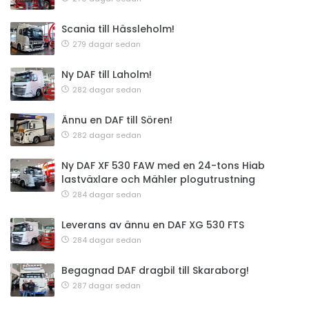
Scania till Hässleholm!
279 dagar sedan
Ny DAF till Laholm!
282 dagar sedan
Ännu en DAF till Sören!
282 dagar sedan
Ny DAF XF 530 FAW med en 24-tons Hiab
lastväxlare och Mähler plogutrustning
284 dagar sedan
Leverans av ännu en DAF XG 530 FTS
284 dagar sedan
Begagnad DAF dragbil till Skaraborg!
287 dagar sedan