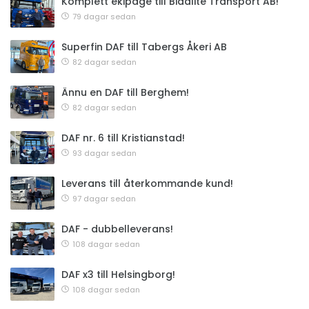
Komplett ekipage till Bidalite Transport AB!
79 dagar sedan
Superfin DAF till Tabergs Åkeri AB
82 dagar sedan
Ännu en DAF till Berghem!
82 dagar sedan
DAF nr. 6 till Kristianstad!
93 dagar sedan
Leverans till återkommande kund!
97 dagar sedan
DAF - dubbelleverans!
108 dagar sedan
DAF x3 till Helsingborg!
108 dagar sedan