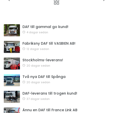
DAF till gammal go kund!
4 dagar sedan
Fabriksny DAF till VASBIEN AB!
12 dagar sedan
Stockholms-leverans!
20 dagar sedan
Två nya DAF till Spånga
20 dagar sedan
DAF-leverans till trogen kund!
37 dagar sedan
Ännu en DAF till France Link AB