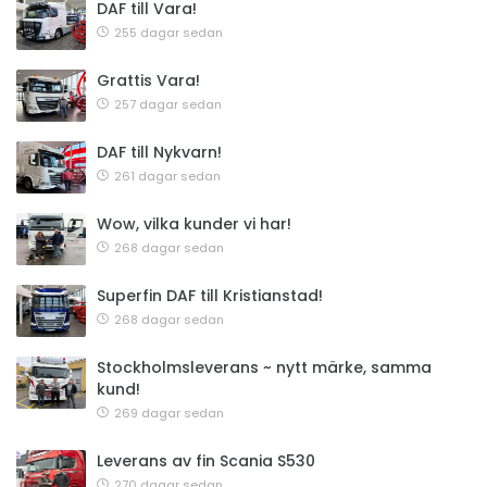
DAF till Vara!
255 dagar sedan
Grattis Vara!
257 dagar sedan
DAF till Nykvarn!
261 dagar sedan
Wow, vilka kunder vi har!
268 dagar sedan
Superfin DAF till Kristianstad!
268 dagar sedan
Stockholmsleverans ~ nytt märke, samma
kund!
269 dagar sedan
Leverans av fin Scania S530
270 dagar sedan