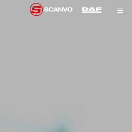
DAF
SCANCON
FÖRSÄLJNING
HYR
NEW
GARANTI
NEW
NEW
VERKSTAD
OM OSS
NEW
KONTAKT
NEW
NEW