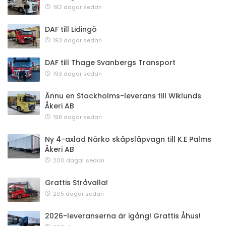
192 dagar sedan
DAF till Lidingö
193 dagar sedan
DAF till Thage Svanbergs Transport
193 dagar sedan
Ännu en Stockholms-leverans till Wiklunds
Åkeri AB
198 dagar sedan
Ny 4-axlad Närko skåpsläpvagn till K.E Palms
Åkeri AB
200 dagar sedan
Grattis Stråvalla!
205 dagar sedan
2026-leveranserna är igång! Grattis Åhus!