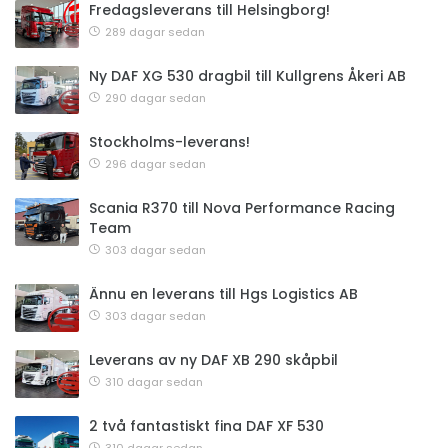
Fredagsleverans till Helsingborg!
289 dagar sedan
Ny DAF XG 530 dragbil till Kullgrens Åkeri AB
290 dagar sedan
Stockholms-leverans!
296 dagar sedan
Scania R370 till Nova Performance Racing
Team
303 dagar sedan
Ännu en leverans till Hgs Logistics AB
303 dagar sedan
Leverans av ny DAF XB 290 skåpbil
310 dagar sedan
2 två fantastiskt fina DAF XF 530