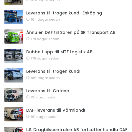
164 dagar sedan
Leverans till trogen kund i Enköping
164 dagar sedan
Ännu en DAF till Sören på SR Transport AB
178 dagar sedan
Dubbelt upp till MTF Logistik AB
179 dagar sedan
Leverans till trogen kund!
186 dagar sedan
Leverans till Götene
191 dagar sedan
DAF-leverans till Värmland!
191 dagar sedan
L.S. Dragbilscentralen AB fortsätter handla DAF