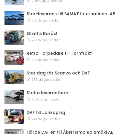
206 dagar sedan
Stor-leverans till SAMAT International AB
212 dagar sedan
Grattis Borås!
221 dagar sedan
Retro Torpedare till Tornfrakt
231 dagar sedan
Stor dag för Scanvo och DAF
233 dagar sedan
Stolta leverantörer!
236 dagar sedan
DAF till Jönköping
241 dagar sedan
Fjärde DAF:en till Åkeri Ismo Rajamäki AB