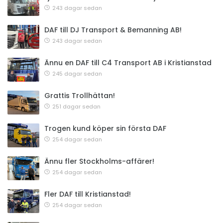
243 dagar sedan
DAF till DJ Transport & Bemanning AB!
243 dagar sedan
Ännu en DAF till C4 Transport AB i Kristianstad
245 dagar sedan
Grattis Trollhättan!
251 dagar sedan
Trogen kund köper sin första DAF
254 dagar sedan
Ännu fler Stockholms-affärer!
254 dagar sedan
Fler DAF till Kristianstad!
254 dagar sedan