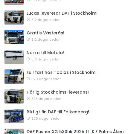
310 dagar sedan
Lucas levererar DAF i Stockholm!
312 dagar sedan
Grattis Västerås!
312 dagar sedan
Närko till Motala!
313 dagar sedan
Full fart hos Tobias i Stockholm!
320 dagar sedan
Härlig Stockholms-leverans!
325 dagar sedan
Riktigt fin DAF till Falkenberg!
326 dagar sedan
DAF Pusher XG 530hk 2025 till K.E Palms Åkeri