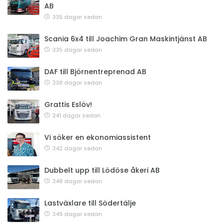
AB
335 dagar sedan
Scania 6x4 till Joachim Gran Maskintjänst AB
335 dagar sedan
DAF till Björnentreprenad AB
338 dagar sedan
Grattis Eslöv!
341 dagar sedan
Vi söker en ekonomiassistent
342 dagar sedan
Dubbelt upp till Lödöse åkeri AB
348 dagar sedan
Lastväxlare till Södertälje
349 dagar sedan