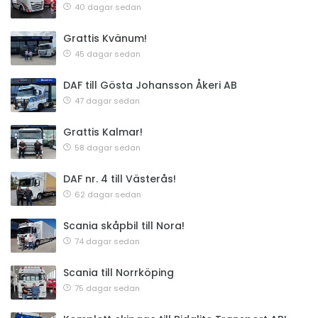
40 dagar sedan
Grattis Kvänum!
45 dagar sedan
DAF till Gösta Johansson Åkeri AB
47 dagar sedan
Grattis Kalmar!
58 dagar sedan
DAF nr. 4 till Västerås!
62 dagar sedan
Scania skåpbil till Nora!
74 dagar sedan
Scania till Norrköping
75 dagar sedan