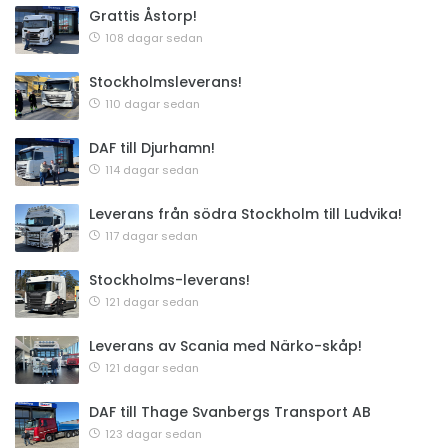
Grattis Åstorp!
108 dagar sedan
Stockholmsleverans!
110 dagar sedan
DAF till Djurhamn!
114 dagar sedan
Leverans från södra Stockholm till Ludvika!
117 dagar sedan
Stockholms-leverans!
121 dagar sedan
Leverans av Scania med Närko-skåp!
121 dagar sedan
DAF till Thage Svanbergs Transport AB
123 dagar sedan