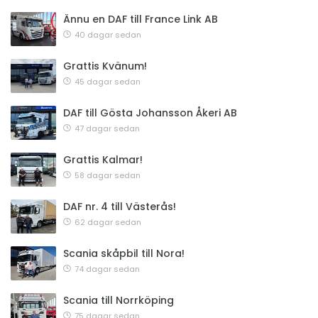
Ännu en DAF till France Link AB
40 dagar sedan
Grattis Kvänum!
45 dagar sedan
DAF till Gösta Johansson Åkeri AB
47 dagar sedan
Grattis Kalmar!
58 dagar sedan
DAF nr. 4 till Västerås!
62 dagar sedan
Scania skåpbil till Nora!
74 dagar sedan
Scania till Norrköping
75 dagar sedan