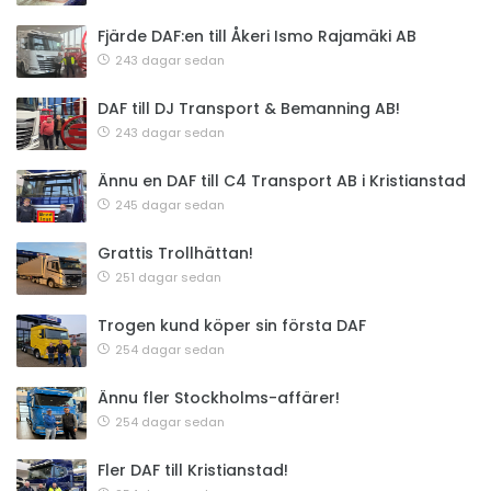
Fjärde DAF:en till Åkeri Ismo Rajamäki AB
243 dagar sedan
DAF till DJ Transport & Bemanning AB!
243 dagar sedan
Ännu en DAF till C4 Transport AB i Kristianstad
245 dagar sedan
Grattis Trollhättan!
251 dagar sedan
Trogen kund köper sin första DAF
254 dagar sedan
Ännu fler Stockholms-affärer!
254 dagar sedan
Fler DAF till Kristianstad!