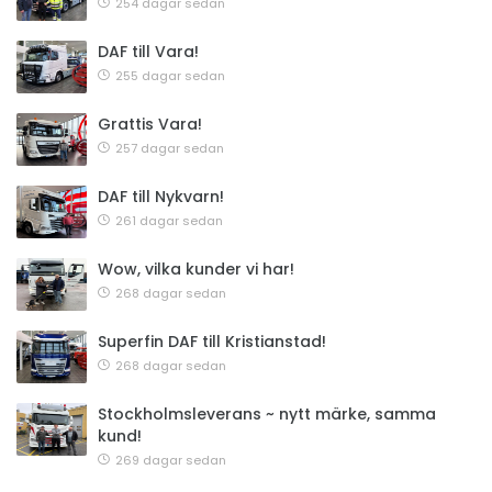
254 dagar sedan
DAF till Vara!
255 dagar sedan
Grattis Vara!
257 dagar sedan
DAF till Nykvarn!
261 dagar sedan
Wow, vilka kunder vi har!
268 dagar sedan
Superfin DAF till Kristianstad!
268 dagar sedan
Stockholmsleverans ~ nytt märke, samma
kund!
269 dagar sedan