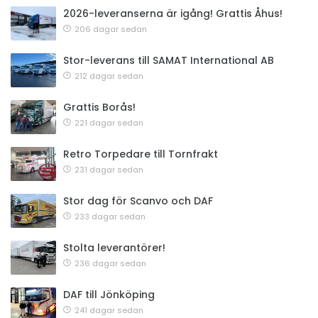
2026-leveranserna är igång! Grattis Åhus!
206 dagar sedan
Stor-leverans till SAMAT International AB
212 dagar sedan
Grattis Borås!
221 dagar sedan
Retro Torpedare till Tornfrakt
231 dagar sedan
Stor dag för Scanvo och DAF
233 dagar sedan
Stolta leverantörer!
236 dagar sedan
DAF till Jönköping
241 dagar sedan