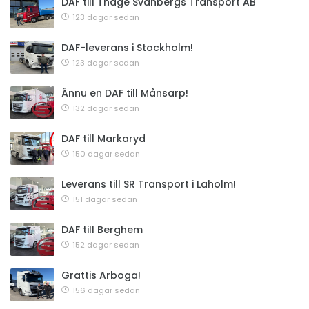
DAF till Thage Svanbergs Transport AB
123 dagar sedan
DAF-leverans i Stockholm!
123 dagar sedan
Ännu en DAF till Månsarp!
132 dagar sedan
DAF till Markaryd
150 dagar sedan
Leverans till SR Transport i Laholm!
151 dagar sedan
DAF till Berghem
152 dagar sedan
Grattis Arboga!
156 dagar sedan