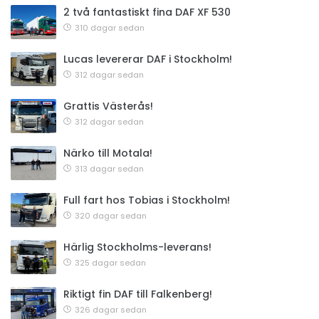
2 två fantastiskt fina DAF XF 530
310 dagar sedan
Lucas levererar DAF i Stockholm!
312 dagar sedan
Grattis Västerås!
312 dagar sedan
Närko till Motala!
313 dagar sedan
Full fart hos Tobias i Stockholm!
320 dagar sedan
Härlig Stockholms-leverans!
325 dagar sedan
Riktigt fin DAF till Falkenberg!
326 dagar sedan