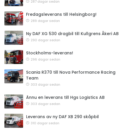
287 dagar sedan
Fredagsleverans till Helsingborg!
289 dagar sedan
Ny DAF XG 530 dragbil till Kullgrens Åkeri AB
290 dagar sedan
Stockholms-leverans!
296 dagar sedan
Scania R370 till Nova Performance Racing
Team
303 dagar sedan
Ännu en leverans till Hgs Logistics AB
303 dagar sedan
Leverans av ny DAF XB 290 skåpbil
310 dagar sedan