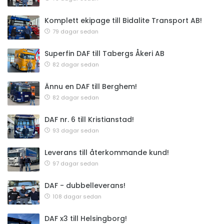
Komplett ekipage till Bidalite Transport AB!
79 dagar sedan
Superfin DAF till Tabergs Åkeri AB
82 dagar sedan
Ännu en DAF till Berghem!
82 dagar sedan
DAF nr. 6 till Kristianstad!
93 dagar sedan
Leverans till återkommande kund!
97 dagar sedan
DAF - dubbelleverans!
108 dagar sedan
DAF x3 till Helsingborg!