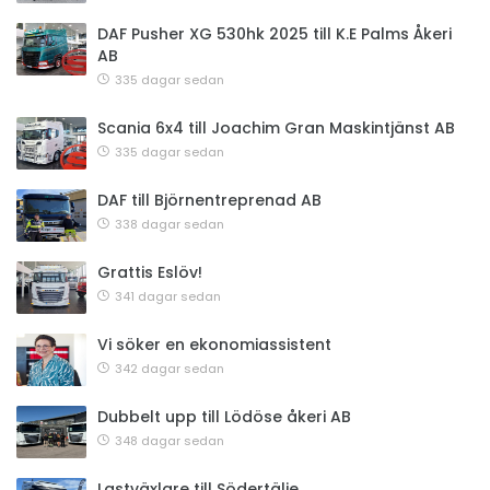
DAF Pusher XG 530hk 2025 till K.E Palms Åkeri
AB
335 dagar sedan
Scania 6x4 till Joachim Gran Maskintjänst AB
335 dagar sedan
DAF till Björnentreprenad AB
338 dagar sedan
Grattis Eslöv!
341 dagar sedan
Vi söker en ekonomiassistent
342 dagar sedan
Dubbelt upp till Lödöse åkeri AB
348 dagar sedan
Lastväxlare till Södertälje