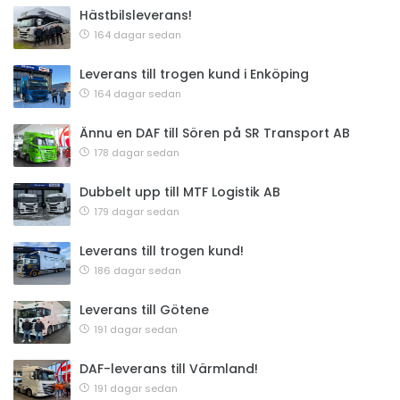
Hästbilsleverans!
164 dagar sedan
Leverans till trogen kund i Enköping
164 dagar sedan
Ännu en DAF till Sören på SR Transport AB
178 dagar sedan
Dubbelt upp till MTF Logistik AB
179 dagar sedan
Leverans till trogen kund!
186 dagar sedan
Leverans till Götene
191 dagar sedan
DAF-leverans till Värmland!
191 dagar sedan