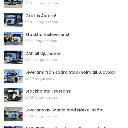
108 dagar sedan
Grattis Åstorp!
108 dagar sedan
Stockholmsleverans!
110 dagar sedan
DAF till Djurhamn!
114 dagar sedan
Leverans från södra Stockholm till Ludvika!
117 dagar sedan
Stockholms-leverans!
121 dagar sedan
Leverans av Scania med Närko-skåp!
121 dagar sedan