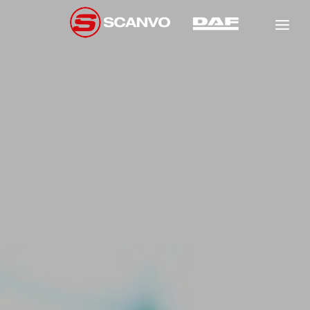
DAF
SCANCON
FÖRSÄLJNING
HYR
NEW
GARANTI
NEW
NEW
VERKSTAD
OM OSS
NEW
KONTAKT
NEW
NEW