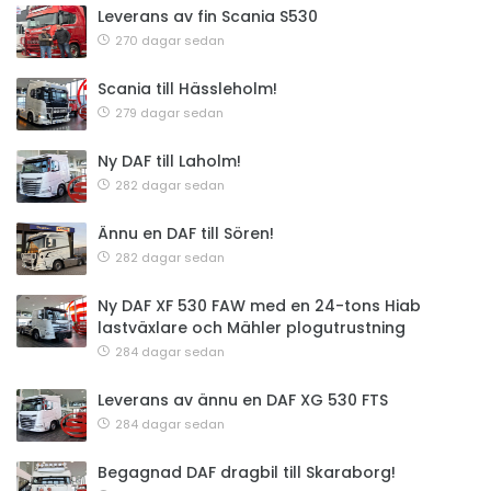
Leverans av fin Scania S530
270 dagar sedan
Scania till Hässleholm!
279 dagar sedan
Ny DAF till Laholm!
282 dagar sedan
Ännu en DAF till Sören!
282 dagar sedan
Ny DAF XF 530 FAW med en 24-tons Hiab
lastväxlare och Mähler plogutrustning
284 dagar sedan
Leverans av ännu en DAF XG 530 FTS
284 dagar sedan
Begagnad DAF dragbil till Skaraborg!