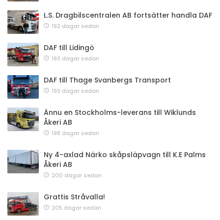
L.S. Dragbilscentralen AB fortsätter handla DAF
192 dagar sedan
DAF till Lidingö
193 dagar sedan
DAF till Thage Svanbergs Transport
193 dagar sedan
Ännu en Stockholms-leverans till Wiklunds
Åkeri AB
198 dagar sedan
Ny 4-axlad Närko skåpsläpvagn till K.E Palms
Åkeri AB
200 dagar sedan
Grattis Stråvalla!
205 dagar sedan