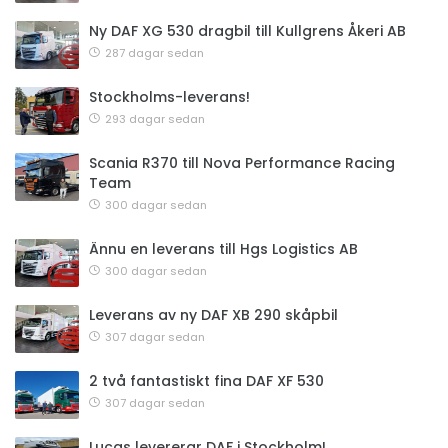
Ny DAF XG 530 dragbil till Kullgrens Åkeri AB
287 dagar sedan
Stockholms-leverans!
293 dagar sedan
Scania R370 till Nova Performance Racing
Team
300 dagar sedan
Ännu en leverans till Hgs Logistics AB
300 dagar sedan
Leverans av ny DAF XB 290 skåpbil
307 dagar sedan
2 två fantastiskt fina DAF XF 530
307 dagar sedan
Lucas levererar DAF i Stockholm!