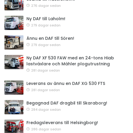
276 dagar sedan
Ny DAF till Laholm!
279 dagar sedan
Ännu en DAF till Sören!
279 dagar sedan
Ny DAF XF 530 FAW med en 24-tons Hiab
lastväxlare och Mähler plogutrustning
281 dagar sedan
Leverans av ännu en DAF XG 530 FTS
281 dagar sedan
Begagnad DAF dragbil till Skaraborg!
284 dagar sedan
Fredagsleverans till Helsingborg!
286 dagar sedan