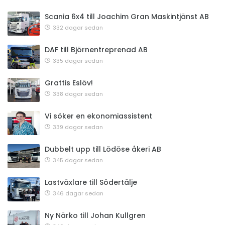
Scania 6x4 till Joachim Gran Maskintjänst AB
332 dagar sedan
DAF till Björnentreprenad AB
335 dagar sedan
Grattis Eslöv!
338 dagar sedan
Vi söker en ekonomiassistent
339 dagar sedan
Dubbelt upp till Lödöse åkeri AB
345 dagar sedan
Lastväxlare till Södertälje
346 dagar sedan
Ny Närko till Johan Kullgren