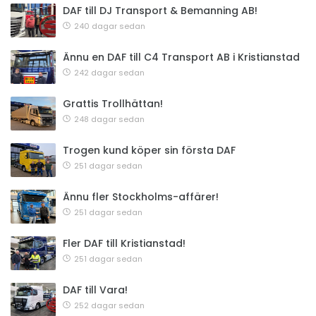
DAF till DJ Transport & Bemanning AB!
240 dagar sedan
Ännu en DAF till C4 Transport AB i Kristianstad
242 dagar sedan
Grattis Trollhättan!
248 dagar sedan
Trogen kund köper sin första DAF
251 dagar sedan
Ännu fler Stockholms-affärer!
251 dagar sedan
Fler DAF till Kristianstad!
251 dagar sedan
DAF till Vara!
252 dagar sedan