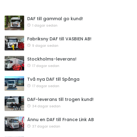
DAF till gammal go kund!
1 dagar sedan
Fabriksny DAF till VASBIEN AB!
9 dagar sedan
Stockholms-leverans!
17 dagar sedan
Två nya DAF till Spånga
17 dagar sedan
DAF-leverans till trogen kund!
34 dagar sedan
Ännu en DAF till France Link AB
37 dagar sedan