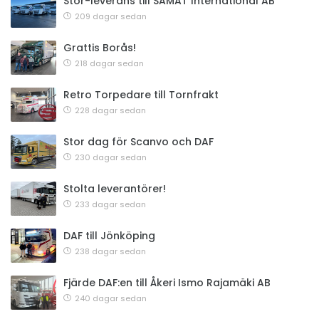
Stor-leverans till SAMAT International AB
209 dagar sedan
Grattis Borås!
218 dagar sedan
Retro Torpedare till Tornfrakt
228 dagar sedan
Stor dag för Scanvo och DAF
230 dagar sedan
Stolta leverantörer!
233 dagar sedan
DAF till Jönköping
238 dagar sedan
Fjärde DAF:en till Åkeri Ismo Rajamäki AB
240 dagar sedan