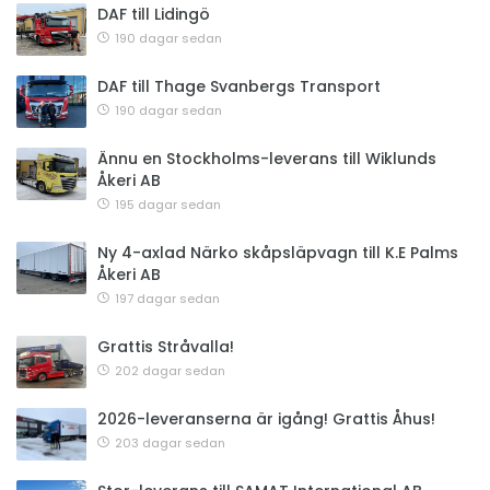
DAF till Lidingö
190 dagar sedan
DAF till Thage Svanbergs Transport
190 dagar sedan
Ännu en Stockholms-leverans till Wiklunds
Åkeri AB
195 dagar sedan
Ny 4-axlad Närko skåpsläpvagn till K.E Palms
Åkeri AB
197 dagar sedan
Grattis Stråvalla!
202 dagar sedan
2026-leveranserna är igång! Grattis Åhus!
203 dagar sedan