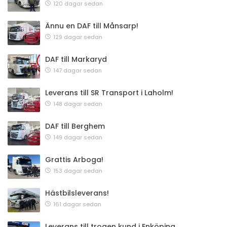
120 dagar sedan
Ännu en DAF till Månsarp!
129 dagar sedan
DAF till Markaryd
147 dagar sedan
Leverans till SR Transport i Laholm!
148 dagar sedan
DAF till Berghem
149 dagar sedan
Grattis Arboga!
153 dagar sedan
Hästbilsleverans!
161 dagar sedan
Leverans till trogen kund i Enköping