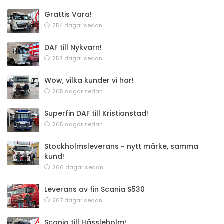
Grattis Vara!
254 dagar sedan
DAF till Nykvarn!
258 dagar sedan
Wow, vilka kunder vi har!
265 dagar sedan
Superfin DAF till Kristianstad!
265 dagar sedan
Stockholmsleverans ~ nytt märke, samma
kund!
266 dagar sedan
Leverans av fin Scania S530
267 dagar sedan
Scania till Hässleholm!