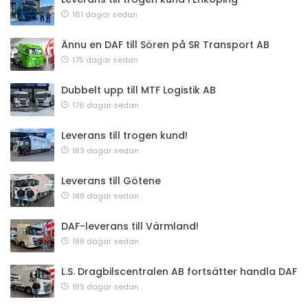
161 dagar sedan
Ännu en DAF till Sören på SR Transport AB
175 dagar sedan
Dubbelt upp till MTF Logistik AB
176 dagar sedan
Leverans till trogen kund!
183 dagar sedan
Leverans till Götene
188 dagar sedan
DAF-leverans till Värmland!
188 dagar sedan
L.S. Dragbilscentralen AB fortsätter handla DAF
189 dagar sedan