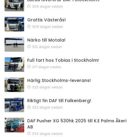
309 dagar sedan
Grattis Västerås!
309 dagar sedan
Närko till Motala!
310 dagar sedan
Full fart hos Tobias i Stockholm!
317 dagar sedan
Härlig Stockholms-leverans!
322 dagar sedan
Riktigt fin DAF till Falkenberg!
323 dagar sedan
DAF Pusher XG 530hk 2025 till K.E Palms Åkeri
AB
332 dagar sedan