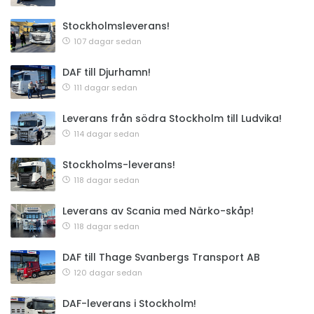
Stockholmsleverans!
107 dagar sedan
DAF till Djurhamn!
111 dagar sedan
Leverans från södra Stockholm till Ludvika!
114 dagar sedan
Stockholms-leverans!
118 dagar sedan
Leverans av Scania med Närko-skåp!
118 dagar sedan
DAF till Thage Svanbergs Transport AB
120 dagar sedan
DAF-leverans i Stockholm!