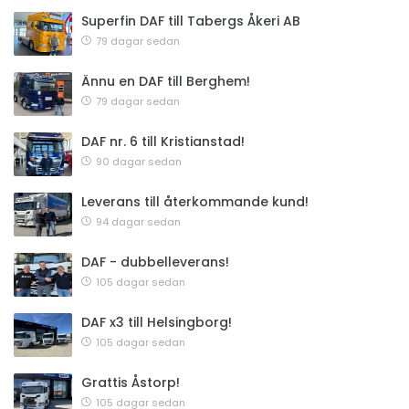
Superfin DAF till Tabergs Åkeri AB
79 dagar sedan
Ännu en DAF till Berghem!
79 dagar sedan
DAF nr. 6 till Kristianstad!
90 dagar sedan
Leverans till återkommande kund!
94 dagar sedan
DAF - dubbelleverans!
105 dagar sedan
DAF x3 till Helsingborg!
105 dagar sedan
Grattis Åstorp!
105 dagar sedan