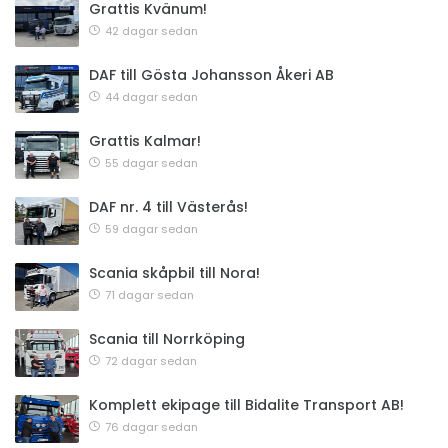
Grattis Kvänum!
42 dagar sedan
DAF till Gösta Johansson Åkeri AB
44 dagar sedan
Grattis Kalmar!
55 dagar sedan
DAF nr. 4 till Västerås!
59 dagar sedan
Scania skåpbil till Nora!
71 dagar sedan
Scania till Norrköping
72 dagar sedan
Komplett ekipage till Bidalite Transport AB!
76 dagar sedan