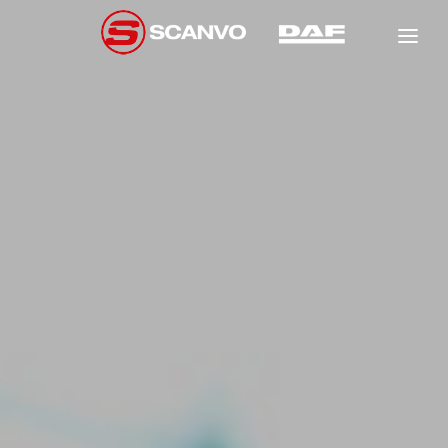
DAF
SCANCON
FÖRSÄLJNING
HYR
NEW
GARANTI
NEW
NEW
VERKSTAD
OM OSS
NEW
KONTAKT
NEW
NEW