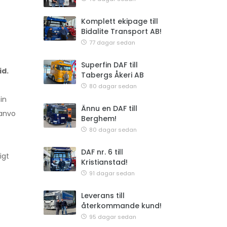
Komplett ekipage till
Bidalite Transport AB!
77 dagar sedan
Superfin DAF till
id.
Tabergs Åkeri AB
80 dagar sedan
in
Ännu en DAF till
canvo
Berghem!
80 dagar sedan
DAF nr. 6 till
igt
Kristianstad!
91 dagar sedan
Leverans till
återkommande kund!
95 dagar sedan