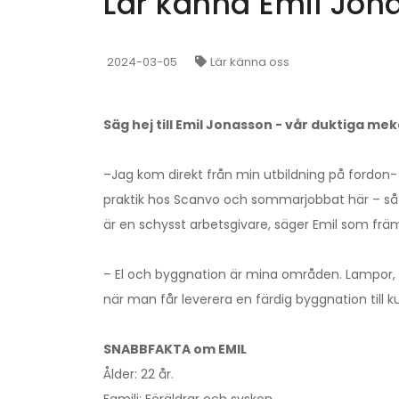
Lär känna Emil Jon
2024-03-05
Lär känna oss
Säg hej till Emil Jonasson - vår duktiga mek
–Jag kom direkt från min utbildning på fordon
praktik hos Scanvo och sommarjobbat här – så vi
är en schysst arbetsgivare, säger Emil som fr
– El och byggnation är mina områden. Lampor, n
när man får leverera en färdig byggnation till 
SNABBFAKTA om EMIL
Ålder: 22 år.