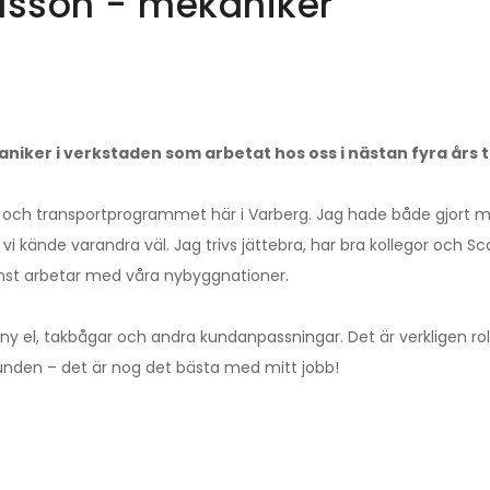
asson - mekaniker
aniker i verkstaden som arbetat hos oss i nästan fyra års t
- och transportprogrammet här i Varberg. Jag hade både gjort m
 kände varandra väl. Jag trivs jättebra, har bra kollegor och S
ämst arbetar med våra nybyggnationer.
y el, takbågar och andra kundanpassningar. Det är verkligen rol
kunden – det är nog det bästa med mitt jobb!