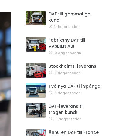
DAF till gammal go
kund!
2 dagar sedan
Fabriksny DAF till
VASBIEN AB!
10 dagar sedan
Stockholms-leverans!
18 dagar sedan
Två nya DAF till Spånga
18 dagar sedan
DAF-leverans till
trogen kund!
35 dagar sedan
Ännu en DAF till France