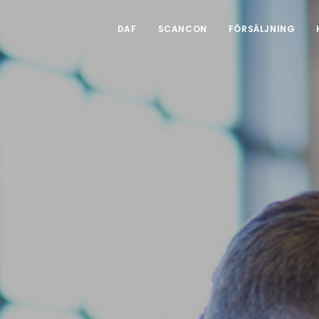
DAF
SCANCON
FÖRSÄLJNING