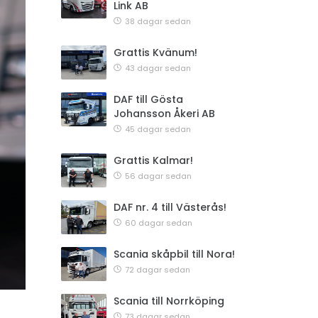
Link AB
38 dagar sedan
Grattis Kvänum!
43 dagar sedan
DAF till Gösta
Johansson Åkeri AB
45 dagar sedan
Grattis Kalmar!
56 dagar sedan
DAF nr. 4 till Västerås!
60 dagar sedan
Scania skåpbil till Nora!
72 dagar sedan
Scania till Norrköping
73 dagar sedan