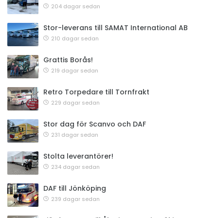
204 dagar sedan
Stor-leverans till SAMAT International AB
210 dagar sedan
Grattis Borås!
219 dagar sedan
Retro Torpedare till Tornfrakt
229 dagar sedan
Stor dag för Scanvo och DAF
231 dagar sedan
Stolta leverantörer!
234 dagar sedan
DAF till Jönköping
239 dagar sedan