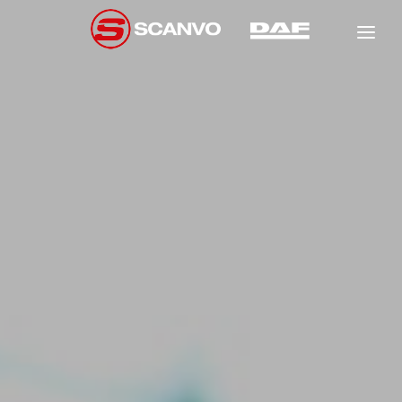
DAF
SCANCON
FÖRSÄLJNING
HYR
NEW
GARANTI
NEW
NEW
VERKSTAD
OM OSS
NEW
KONTAKT
NEW
NEW