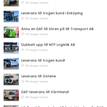
162 dagar sedan
Leverans till trogen kund i Enköping
162 dagar sedan
Ännu en DAF till Sören på SR Transport AB
176 dagar sedan
Dubbelt upp till MTF Logistik AB
177 dagar sedan
Leverans till trogen kund!
184 dagar sedan
Leverans till Götene
189 dagar sedan
DAF-leverans till Värmland!
189 dagar sedan