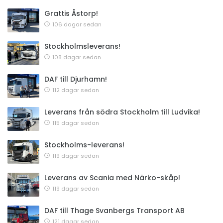
Grattis Åstorp!
106 dagar sedan
Stockholmsleverans!
108 dagar sedan
DAF till Djurhamn!
112 dagar sedan
Leverans från södra Stockholm till Ludvika!
115 dagar sedan
Stockholms-leverans!
119 dagar sedan
Leverans av Scania med Närko-skåp!
119 dagar sedan
DAF till Thage Svanbergs Transport AB
121 dagar sedan