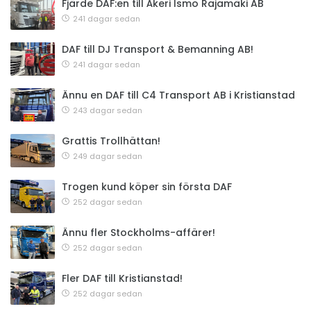
Fjärde DAF:en till Åkeri Ismo Rajamäki AB
241 dagar sedan
DAF till DJ Transport & Bemanning AB!
241 dagar sedan
Ännu en DAF till C4 Transport AB i Kristianstad
243 dagar sedan
Grattis Trollhättan!
249 dagar sedan
Trogen kund köper sin första DAF
252 dagar sedan
Ännu fler Stockholms-affärer!
252 dagar sedan
Fler DAF till Kristianstad!
252 dagar sedan