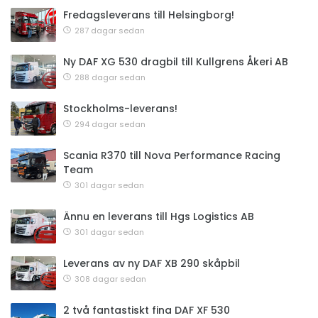
Fredagsleverans till Helsingborg!
287 dagar sedan
Ny DAF XG 530 dragbil till Kullgrens Åkeri AB
288 dagar sedan
Stockholms-leverans!
294 dagar sedan
Scania R370 till Nova Performance Racing
Team
301 dagar sedan
Ännu en leverans till Hgs Logistics AB
301 dagar sedan
Leverans av ny DAF XB 290 skåpbil
308 dagar sedan
2 två fantastiskt fina DAF XF 530