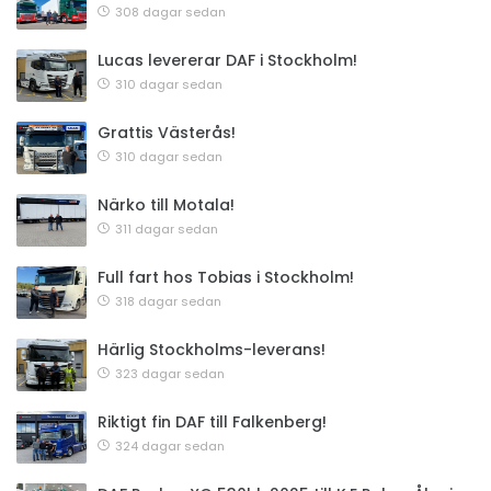
308 dagar sedan
Lucas levererar DAF i Stockholm!
310 dagar sedan
Grattis Västerås!
310 dagar sedan
Närko till Motala!
311 dagar sedan
Full fart hos Tobias i Stockholm!
318 dagar sedan
Härlig Stockholms-leverans!
323 dagar sedan
Riktigt fin DAF till Falkenberg!
324 dagar sedan