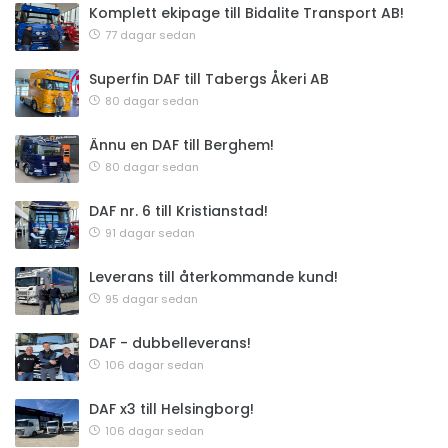
Komplett ekipage till Bidalite Transport AB!
77 dagar sedan
Superfin DAF till Tabergs Åkeri AB
80 dagar sedan
Ännu en DAF till Berghem!
80 dagar sedan
DAF nr. 6 till Kristianstad!
91 dagar sedan
Leverans till återkommande kund!
95 dagar sedan
DAF - dubbelleverans!
106 dagar sedan
DAF x3 till Helsingborg!
106 dagar sedan