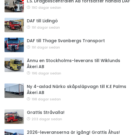
L.S. Dragbilscentralen AB fortsätter handla DAF
190 dagar sedan
DAF till Lidingö
191 dagar sedan
DAF till Thage Svanbergs Transport
191 dagar sedan
Ännu en Stockholms-leverans till Wiklunds
Åkeri AB
196 dagar sedan
Ny 4-axlad Närko skåpsläpvagn till K.E Palms
Åkeri AB
198 dagar sedan
Grattis Stråvalla!
203 dagar sedan
2026-leveranserna är igång! Grattis Åhus!