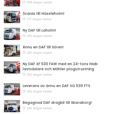
268 dagar sedan
Scania till Hässleholm!
277 dagar sedan
Ny DAF till Laholm!
280 dagar sedan
Ännu en DAF till Sören!
280 dagar sedan
Ny DAF XF 530 FAW med en 24-tons Hiab
lastväxlare och Mähler plogutrustning
282 dagar sedan
Leverans av ännu en DAF XG 530 FTS
282 dagar sedan
Begagnad DAF dragbil till Skaraborg!
285 dagar sedan