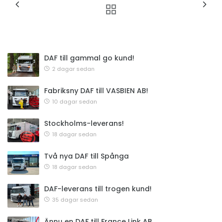
DAF till gammal go kund!
2 dagar sedan
Fabriksny DAF till VASBIEN AB!
10 dagar sedan
Stockholms-leverans!
18 dagar sedan
Två nya DAF till Spånga
18 dagar sedan
DAF-leverans till trogen kund!
35 dagar sedan
Ännu en DAF till France Link AB