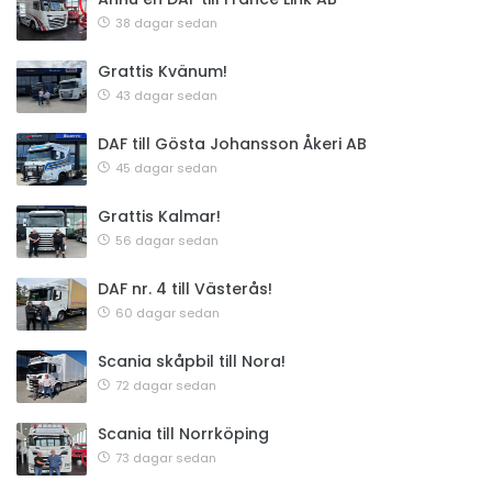
38 dagar sedan
Grattis Kvänum!
43 dagar sedan
DAF till Gösta Johansson Åkeri AB
45 dagar sedan
Grattis Kalmar!
56 dagar sedan
DAF nr. 4 till Västerås!
60 dagar sedan
Scania skåpbil till Nora!
72 dagar sedan
Scania till Norrköping
73 dagar sedan