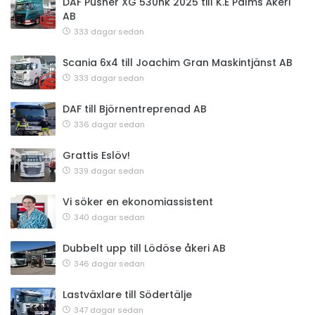
DAF Pusher XG 530hk 2025 till K.E Palms Åkeri
AB
333 dagar sedan
Scania 6x4 till Joachim Gran Maskintjänst AB
333 dagar sedan
DAF till Björnentreprenad AB
336 dagar sedan
Grattis Eslöv!
339 dagar sedan
Vi söker en ekonomiassistent
340 dagar sedan
Dubbelt upp till Lödöse åkeri AB
346 dagar sedan
Lastväxlare till Södertälje
347 dagar sedan