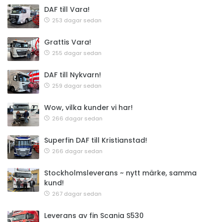
DAF till Vara!
253 dagar sedan
Grattis Vara!
255 dagar sedan
DAF till Nykvarn!
259 dagar sedan
Wow, vilka kunder vi har!
266 dagar sedan
Superfin DAF till Kristianstad!
266 dagar sedan
Stockholmsleverans ~ nytt märke, samma
kund!
267 dagar sedan
Leverans av fin Scania S530