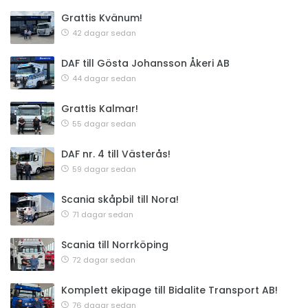
Grattis Kvänum!
42 dagar sedan
DAF till Gösta Johansson Åkeri AB
44 dagar sedan
Grattis Kalmar!
55 dagar sedan
DAF nr. 4 till Västerås!
59 dagar sedan
Scania skåpbil till Nora!
71 dagar sedan
Scania till Norrköping
72 dagar sedan
Komplett ekipage till Bidalite Transport AB!
76 dagar sedan