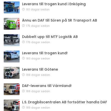
Leverans till trogen kund i Enköping
161 dagar sedan
Ännu en DAF till Sören på SR Transport AB
175 dagar sedan
Dubbelt upp till MTF Logistik AB
176 dagar sedan
Leverans till trogen kund!
183 dagar sedan
Leverans till Götene
188 dagar sedan
DAF-leverans till Värmland!
188 dagar sedan
L.S. Dragbilscentralen AB fortsätter handla DAF
189 dagar sedan