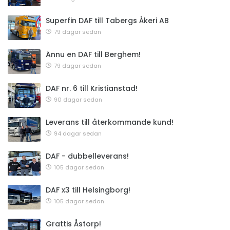
Superfin DAF till Tabergs Åkeri AB
79 dagar sedan
Ännu en DAF till Berghem!
79 dagar sedan
DAF nr. 6 till Kristianstad!
90 dagar sedan
Leverans till återkommande kund!
94 dagar sedan
DAF - dubbelleverans!
105 dagar sedan
DAF x3 till Helsingborg!
105 dagar sedan
Grattis Åstorp!