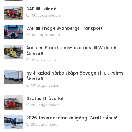
DAF till Lidingö
190 dagar sedan
DAF till Thage Svanbergs Transport
190 dagar sedan
Ännu en Stockholms-leverans till Wiklunds
Åkeri AB
195 dagar sedan
Ny 4-axlad Närko skåpsläpvagn till K.E Palms
Åkeri AB
197 dagar sedan
Grattis Stråvalla!
202 dagar sedan
2026-leveranserna är igång! Grattis Åhus!
203 dagar sedan