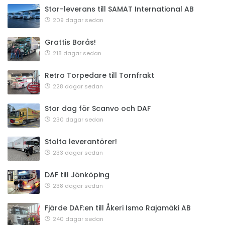
Stor-leverans till SAMAT International AB
209 dagar sedan
Grattis Borås!
218 dagar sedan
Retro Torpedare till Tornfrakt
228 dagar sedan
Stor dag för Scanvo och DAF
230 dagar sedan
Stolta leverantörer!
233 dagar sedan
DAF till Jönköping
238 dagar sedan
Fjärde DAF:en till Åkeri Ismo Rajamäki AB
240 dagar sedan