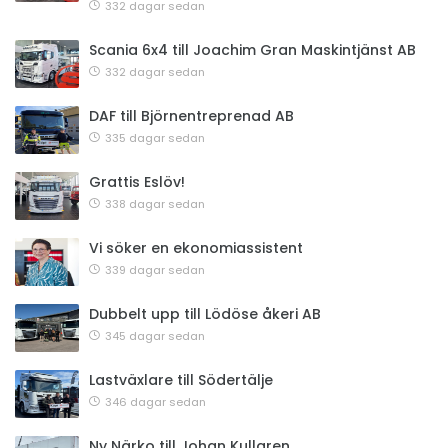
332 dagar sedan
Scania 6x4 till Joachim Gran Maskintjänst AB
332 dagar sedan
DAF till Björnentreprenad AB
335 dagar sedan
Grattis Eslöv!
338 dagar sedan
Vi söker en ekonomiassistent
339 dagar sedan
Dubbelt upp till Lödöse åkeri AB
345 dagar sedan
Lastväxlare till Södertälje
346 dagar sedan
Ny Närko till Johan Kullgren