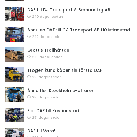
DAF till DJ Transport & Bemanning AB!
240 dagar sedan
Ännu en DAF till C4 Transport AB i Kristianstad
242 dagar sedan
Grattis Trollhättan!
248 dagar sedan
Trogen kund köper sin första DAF
251 dagar sedan
Ännu fler Stockholms-affärer!
251 dagar sedan
Fler DAF till Kristianstad!
251 dagar sedan
DAF till Vara!