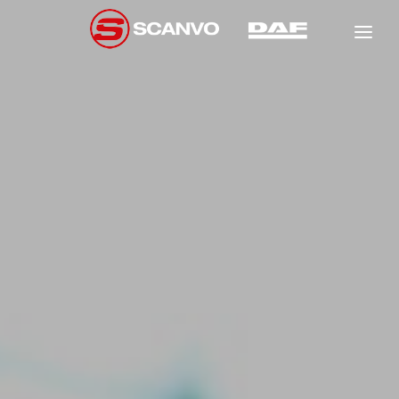
DAF
SCANCON
FÖRSÄLJNING
HYR
NEW
GARANTI
NEW
NEW
VERKSTAD
OM OSS
NEW
KONTAKT
NEW
NEW