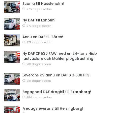
Scania till Hässleholm!
276 dagar sedan
Ny DAF till Laholm!
279 dagar sedan
Ännu en DAF till Sören!
279 dagar sedan
Ny DAF XF 530 FAW med en 24-tons Hiab
lastväxlare och Mähler plogutrustning
281 dagar sedan
Leverans av ännu en DAF XG 530 FTS
281 dagar sedan
Begagnad DAF dragbil till Skaraborg!
284 dagar sedan
Fredagsleverans till Helsingborg!