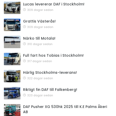
Lucas levererar DAF i Stockholm!
309 dagar sedan
Grattis Västerås!
309 dagar sedan
Närko till Motala!
310 dagar sedan
Full fart hos Tobias i Stockholm!
317 dagar sedan
Härlig Stockholms-leverans!
322 dagar sedan
Riktigt fin DAF till Falkenberg!
323 dagar sedan
DAF Pusher XG 530hk 2025 till K.E Palms Åkeri
AB