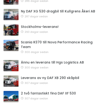
286 dagar sedan
Ny DAF XG 530 dragbil till Kullgrens Åkeri AB
287 dagar sedan
Stockholms-leverans!
293 dagar sedan
Scania R370 till Nova Performance Racing
Team
300 dagar sedan
Ännu en leverans till Hgs Logistics AB
300 dagar sedan
Leverans av ny DAF XB 290 skåpbil
307 dagar sedan
2 två fantastiskt fina DAF XF 530
307 dagar sedan