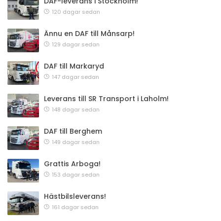
DAF-leverans i Stockholm!
120 dagar sedan
Ännu en DAF till Månsarp!
129 dagar sedan
DAF till Markaryd
147 dagar sedan
Leverans till SR Transport i Laholm!
148 dagar sedan
DAF till Berghem
149 dagar sedan
Grattis Arboga!
153 dagar sedan
Hästbilsleverans!
161 dagar sedan