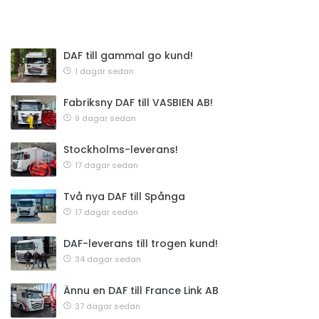
DAF till gammal go kund!
1 dagar sedan
Fabriksny DAF till VASBIEN AB!
9 dagar sedan
Stockholms-leverans!
17 dagar sedan
Två nya DAF till Spånga
17 dagar sedan
DAF-leverans till trogen kund!
34 dagar sedan
Ännu en DAF till France Link AB
37 dagar sedan