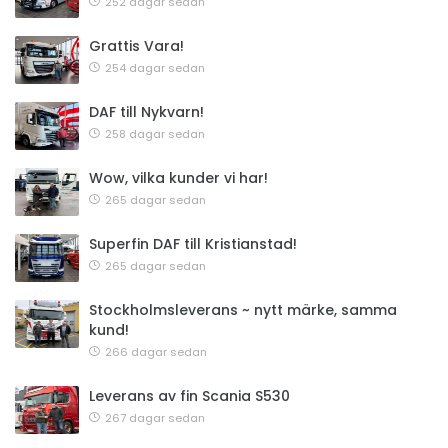
252 dagar sedan
Grattis Vara!
254 dagar sedan
DAF till Nykvarn!
258 dagar sedan
Wow, vilka kunder vi har!
265 dagar sedan
Superfin DAF till Kristianstad!
265 dagar sedan
Stockholmsleverans ~ nytt märke, samma
kund!
266 dagar sedan
Leverans av fin Scania S530
267 dagar sedan