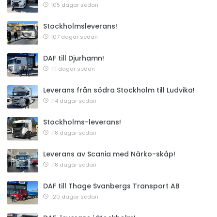
105 dagar sedan
Stockholmsleverans!
107 dagar sedan
DAF till Djurhamn!
111 dagar sedan
Leverans från södra Stockholm till Ludvika!
114 dagar sedan
Stockholms-leverans!
118 dagar sedan
Leverans av Scania med Närko-skåp!
118 dagar sedan
DAF till Thage Svanbergs Transport AB
120 dagar sedan