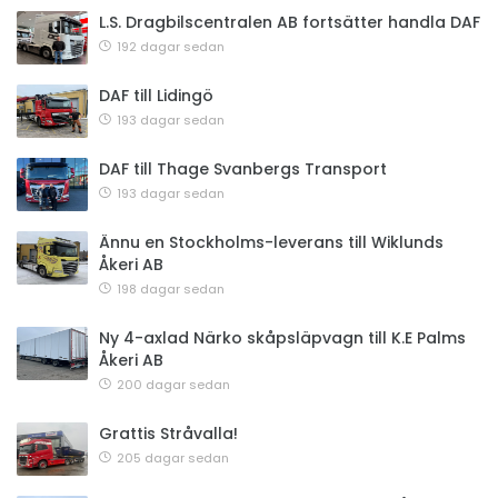
L.S. Dragbilscentralen AB fortsätter handla DAF
192 dagar sedan
DAF till Lidingö
193 dagar sedan
DAF till Thage Svanbergs Transport
193 dagar sedan
Ännu en Stockholms-leverans till Wiklunds
Åkeri AB
198 dagar sedan
Ny 4-axlad Närko skåpsläpvagn till K.E Palms
Åkeri AB
200 dagar sedan
Grattis Stråvalla!
205 dagar sedan