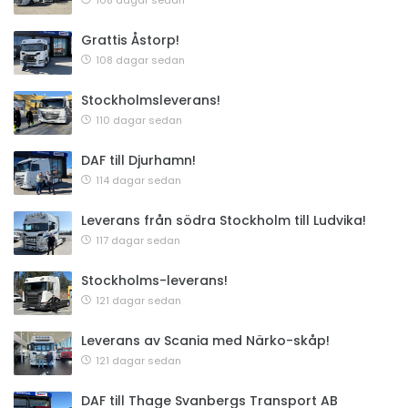
108 dagar sedan
Grattis Åstorp!
108 dagar sedan
Stockholmsleverans!
110 dagar sedan
DAF till Djurhamn!
114 dagar sedan
Leverans från södra Stockholm till Ludvika!
117 dagar sedan
Stockholms-leverans!
121 dagar sedan
Leverans av Scania med Närko-skåp!
121 dagar sedan
DAF till Thage Svanbergs Transport AB