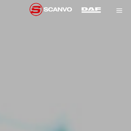
DAF
SCANCON
FÖRSÄLJNING
HYR
NEW
GARANTI
NEW
NEW
VERKSTAD
OM OSS
NEW
KONTAKT
NEW
NEW