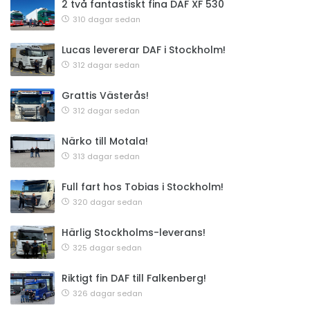
2 två fantastiskt fina DAF XF 530
310 dagar sedan
Lucas levererar DAF i Stockholm!
312 dagar sedan
Grattis Västerås!
312 dagar sedan
Närko till Motala!
313 dagar sedan
Full fart hos Tobias i Stockholm!
320 dagar sedan
Härlig Stockholms-leverans!
325 dagar sedan
Riktigt fin DAF till Falkenberg!
326 dagar sedan