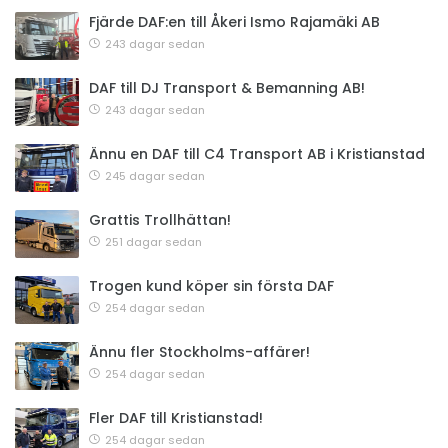
Fjärde DAF:en till Åkeri Ismo Rajamäki AB
243 dagar sedan
DAF till DJ Transport & Bemanning AB!
243 dagar sedan
Ännu en DAF till C4 Transport AB i Kristianstad
245 dagar sedan
Grattis Trollhättan!
251 dagar sedan
Trogen kund köper sin första DAF
254 dagar sedan
Ännu fler Stockholms-affärer!
254 dagar sedan
Fler DAF till Kristianstad!
254 dagar sedan