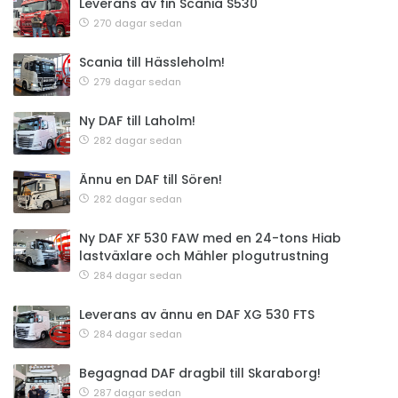
Leverans av fin Scania S530
270 dagar sedan
Scania till Hässleholm!
279 dagar sedan
Ny DAF till Laholm!
282 dagar sedan
Ännu en DAF till Sören!
282 dagar sedan
Ny DAF XF 530 FAW med en 24-tons Hiab
lastväxlare och Mähler plogutrustning
284 dagar sedan
Leverans av ännu en DAF XG 530 FTS
284 dagar sedan
Begagnad DAF dragbil till Skaraborg!
287 dagar sedan