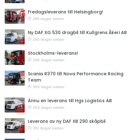
Fredagsleverans till Helsingborg!
289 dagar sedan
Ny DAF XG 530 dragbil till Kullgrens Åkeri AB
290 dagar sedan
Stockholms-leverans!
296 dagar sedan
Scania R370 till Nova Performance Racing
Team
303 dagar sedan
Ännu en leverans till Hgs Logistics AB
303 dagar sedan
Leverans av ny DAF XB 290 skåpbil
310 dagar sedan