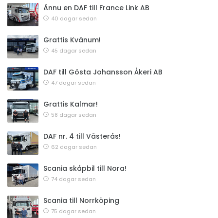
Ännu en DAF till France Link AB
40 dagar sedan
Grattis Kvänum!
45 dagar sedan
DAF till Gösta Johansson Åkeri AB
47 dagar sedan
Grattis Kalmar!
58 dagar sedan
DAF nr. 4 till Västerås!
62 dagar sedan
Scania skåpbil till Nora!
74 dagar sedan
Scania till Norrköping
75 dagar sedan