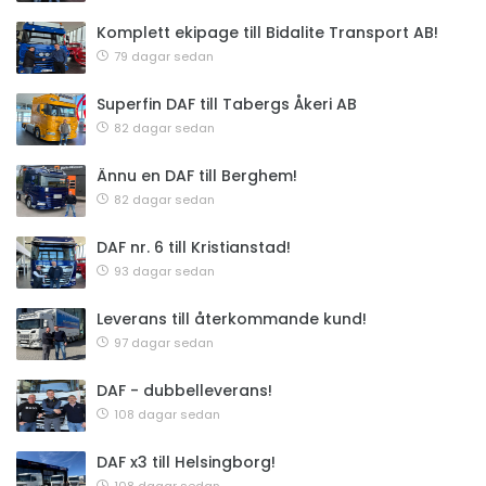
Komplett ekipage till Bidalite Transport AB!
79 dagar sedan
Superfin DAF till Tabergs Åkeri AB
82 dagar sedan
Ännu en DAF till Berghem!
82 dagar sedan
DAF nr. 6 till Kristianstad!
93 dagar sedan
Leverans till återkommande kund!
97 dagar sedan
DAF - dubbelleverans!
108 dagar sedan
DAF x3 till Helsingborg!