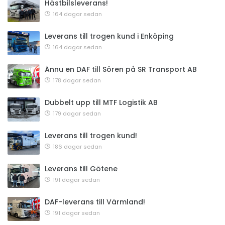
Hästbilsleverans!
164 dagar sedan
Leverans till trogen kund i Enköping
164 dagar sedan
Ännu en DAF till Sören på SR Transport AB
178 dagar sedan
Dubbelt upp till MTF Logistik AB
179 dagar sedan
Leverans till trogen kund!
186 dagar sedan
Leverans till Götene
191 dagar sedan
DAF-leverans till Värmland!
191 dagar sedan