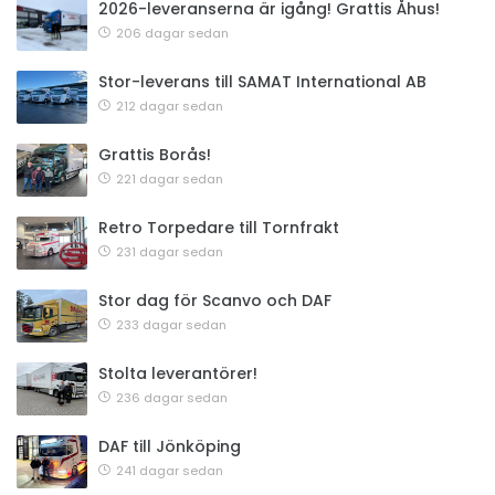
2026-leveranserna är igång! Grattis Åhus!
206 dagar sedan
Stor-leverans till SAMAT International AB
212 dagar sedan
Grattis Borås!
221 dagar sedan
Retro Torpedare till Tornfrakt
231 dagar sedan
Stor dag för Scanvo och DAF
233 dagar sedan
Stolta leverantörer!
236 dagar sedan
DAF till Jönköping
241 dagar sedan