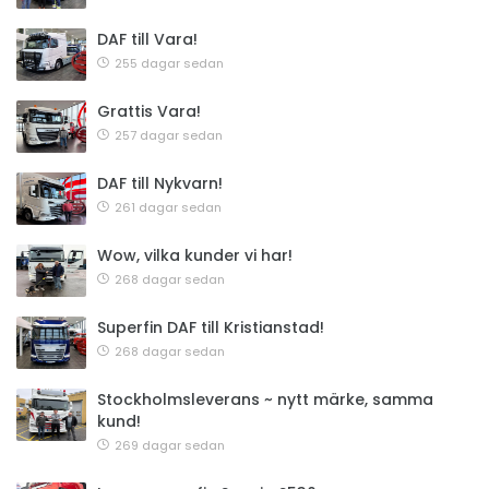
DAF till Vara!
255 dagar sedan
Grattis Vara!
257 dagar sedan
DAF till Nykvarn!
261 dagar sedan
Wow, vilka kunder vi har!
268 dagar sedan
Superfin DAF till Kristianstad!
268 dagar sedan
Stockholmsleverans ~ nytt märke, samma
kund!
269 dagar sedan