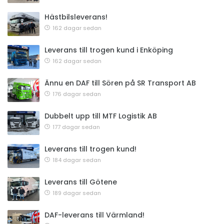
Hästbilsleverans!
162 dagar sedan
Leverans till trogen kund i Enköping
162 dagar sedan
Ännu en DAF till Sören på SR Transport AB
176 dagar sedan
Dubbelt upp till MTF Logistik AB
177 dagar sedan
Leverans till trogen kund!
184 dagar sedan
Leverans till Götene
189 dagar sedan
DAF-leverans till Värmland!