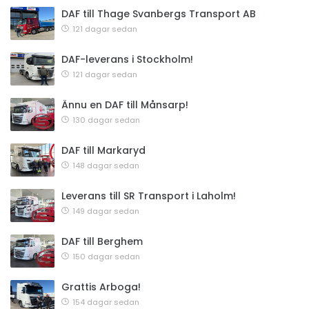
DAF till Thage Svanbergs Transport AB
121 dagar sedan
DAF-leverans i Stockholm!
121 dagar sedan
Ännu en DAF till Månsarp!
130 dagar sedan
DAF till Markaryd
148 dagar sedan
Leverans till SR Transport i Laholm!
149 dagar sedan
DAF till Berghem
150 dagar sedan
Grattis Arboga!
154 dagar sedan