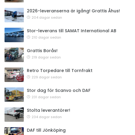
2026-leveranserna är igång! Grattis Åhus!
204 dagar sedan
Stor-leverans till SAMAT International AB
210 dagar sedan
Grattis Borås!
219 dagar sedan
Retro Torpedare till Tornfrakt
229 dagar sedan
Stor dag för Scanvo och DAF
231 dagar sedan
Stolta leverantörer!
234 dagar sedan
DAF till Jönköping