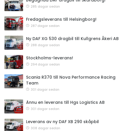
Begagnad DAF dragbil till Skaraborg!
285 dagar sedan
Fredagsleverans till Helsingborg!
287 dagar sedan
Ny DAF XG 530 dragbil till Kullgrens Åkeri AB
288 dagar sedan
Stockholms-leverans!
294 dagar sedan
Scania R370 till Nova Performance Racing
Team
301 dagar sedan
Ännu en leverans till Hgs Logistics AB
301 dagar sedan
Leverans av ny DAF XB 290 skåpbil
308 dagar sedan