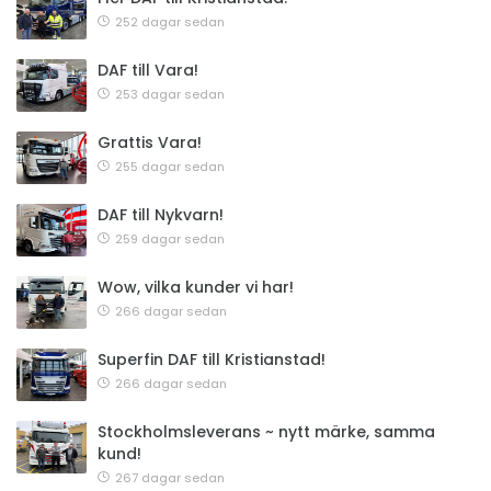
252 dagar sedan
DAF till Vara!
253 dagar sedan
Grattis Vara!
255 dagar sedan
DAF till Nykvarn!
259 dagar sedan
Wow, vilka kunder vi har!
266 dagar sedan
Superfin DAF till Kristianstad!
266 dagar sedan
Stockholmsleverans ~ nytt märke, samma
kund!
267 dagar sedan