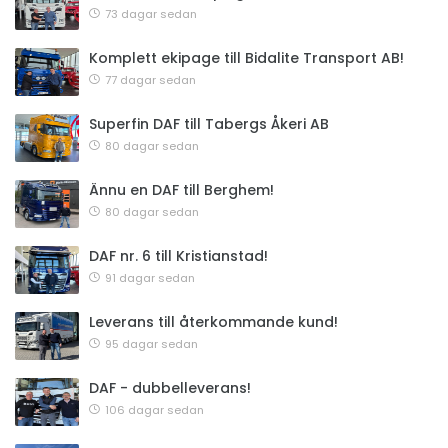
73 dagar sedan
Komplett ekipage till Bidalite Transport AB!
77 dagar sedan
Superfin DAF till Tabergs Åkeri AB
80 dagar sedan
Ännu en DAF till Berghem!
80 dagar sedan
DAF nr. 6 till Kristianstad!
91 dagar sedan
Leverans till återkommande kund!
95 dagar sedan
DAF - dubbelleverans!
106 dagar sedan