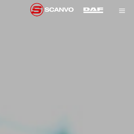
DAF
SCANCON
FÖRSÄLJNING
HYR
NEW
GARANTI
NEW
NEW
VERKSTAD
OM OSS
NEW
KONTAKT
NEW
NEW