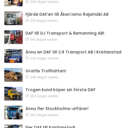
239 dagar sedan
Fjärde DAF:en till Åkeri Ismo Rajamäki AB
241 dagar sedan
DAF till DJ Transport & Bemanning AB!
241 dagar sedan
Ännu en DAF till C4 Transport AB i Kristianstad
243 dagar sedan
Grattis Trollhättan!
249 dagar sedan
Trogen kund köper sin första DAF
252 dagar sedan
Ännu fler Stockholms-affärer!
252 dagar sedan
Fler DAF till Kristianstad!