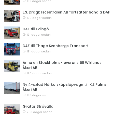
189 dagar sedan
L.S. Dragbilscentralen AB fortsätter handla DAF
190 dagar sedan
DAF till Lidingö
191 dagar sedan
DAF till Thage Svanbergs Transport
191 dagar sedan
Ännu en Stockholms-leverans till Wiklunds
Åkeri AB
196 dagar sedan
Ny 4-axlad Närko skåpsläpvagn till K.E Palms
Åkeri AB
198 dagar sedan
Grattis Stråvalla!
203 dagar sedan