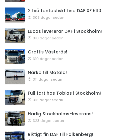
2 två fantastiskt fina DAF XF 530
308 dagar sedan
Lucas levererar DAF i Stockholm!
310 dagar sedan
Grattis Västerås!
310 dagar sedan
Närko till Motala!
311 dagar sedan
Full fart hos Tobias i Stockholm!
318 dagar sedan
Härlig Stockholms-leverans!
323 dagar sedan
Riktigt fin DAF till Falkenberg!