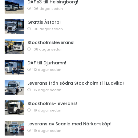
DAF x3 till Helsingborg!
106 dagar sedan
Grattis Åstorp!
106 dagar sedan
Stockholmsleverans!
108 dagar sedan
DAF till Djurhamn!
112 dagar sedan
Leverans från södra Stockholm till Ludvika!
115 dagar sedan
Stockholms-leverans!
119 dagar sedan
Leverans av Scania med Närko-skåp!
119 dagar sedan