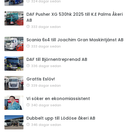
324 dagar sedan
DAF Pusher XG 530hk 2025 till K.E Palms Åkeri
AB
333 dagar sedan
Scania 6x4 till Joachim Gran Maskintjänst AB
333 dagar sedan
DAF till Björnentreprenad AB
336 dagar sedan
Grattis Eslöv!
339 dagar sedan
Vi söker en ekonomiassistent
340 dagar sedan
Dubbelt upp till Lödöse åkeri AB
346 dagar sedan