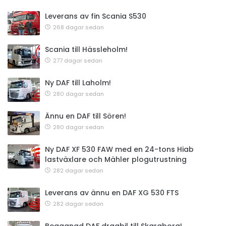
Leverans av fin Scania S530
268 dagar sedan
Scania till Hässleholm!
277 dagar sedan
Ny DAF till Laholm!
280 dagar sedan
Ännu en DAF till Sören!
280 dagar sedan
Ny DAF XF 530 FAW med en 24-tons Hiab
lastväxlare och Mähler plogutrustning
282 dagar sedan
Leverans av ännu en DAF XG 530 FTS
282 dagar sedan