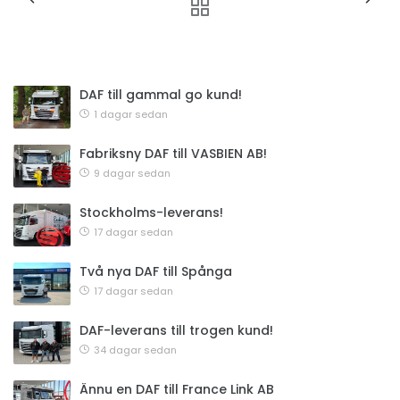
DAF till gammal go kund!
1 dagar sedan
Fabriksny DAF till VASBIEN AB!
9 dagar sedan
Stockholms-leverans!
17 dagar sedan
Två nya DAF till Spånga
17 dagar sedan
DAF-leverans till trogen kund!
34 dagar sedan
Ännu en DAF till France Link AB