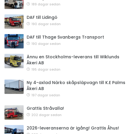
189 dagar sedan
DAF till Lidingö
190 dagar sedan
DAF till Thage Svanbergs Transport
190 dagar sedan
Ännu en Stockholms-leverans till Wiklunds
Åkeri AB
195 dagar sedan
Ny 4-axlad Närko skåpsläpvagn till K.E Palms
Åkeri AB
197 dagar sedan
Grattis Stråvalla!
202 dagar sedan
2026-leveranserna är igång! Grattis Åhus!