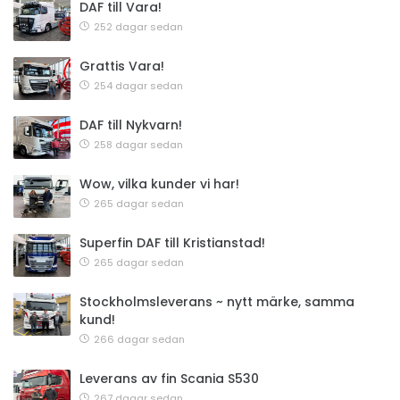
DAF till Vara!
252 dagar sedan
Grattis Vara!
254 dagar sedan
DAF till Nykvarn!
258 dagar sedan
Wow, vilka kunder vi har!
265 dagar sedan
Superfin DAF till Kristianstad!
265 dagar sedan
Stockholmsleverans ~ nytt märke, samma
kund!
266 dagar sedan
Leverans av fin Scania S530
267 dagar sedan