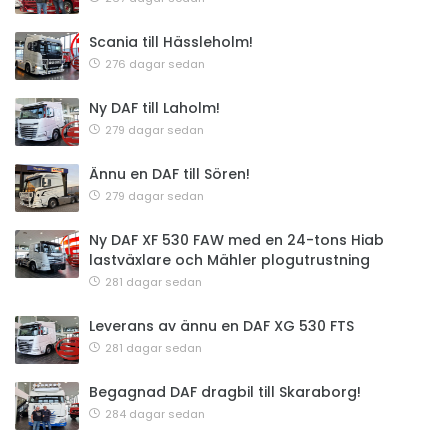
Scania till Hässleholm!
276 dagar sedan
Ny DAF till Laholm!
279 dagar sedan
Ännu en DAF till Sören!
279 dagar sedan
Ny DAF XF 530 FAW med en 24-tons Hiab
lastväxlare och Mähler plogutrustning
281 dagar sedan
Leverans av ännu en DAF XG 530 FTS
281 dagar sedan
Begagnad DAF dragbil till Skaraborg!
284 dagar sedan