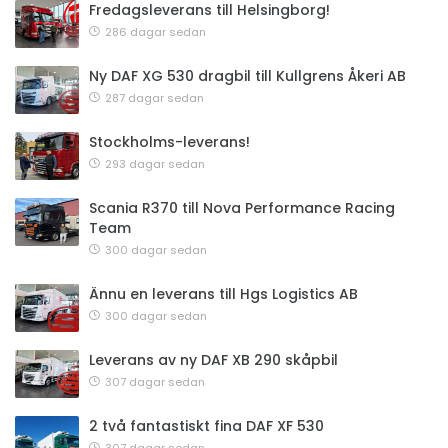
Fredagsleverans till Helsingborg!
286 dagar sedan
Ny DAF XG 530 dragbil till Kullgrens Åkeri AB
287 dagar sedan
Stockholms-leverans!
293 dagar sedan
Scania R370 till Nova Performance Racing
Team
300 dagar sedan
Ännu en leverans till Hgs Logistics AB
300 dagar sedan
Leverans av ny DAF XB 290 skåpbil
307 dagar sedan
2 två fantastiskt fina DAF XF 530