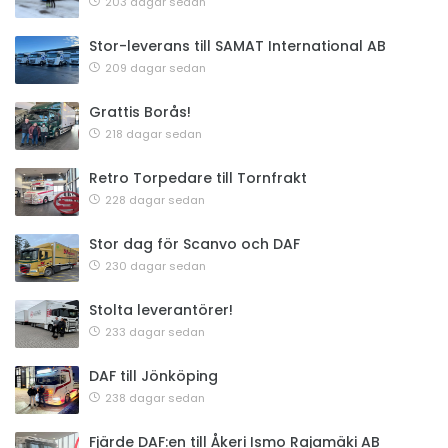
203 dagar sedan
Stor-leverans till SAMAT International AB
209 dagar sedan
Grattis Borås!
218 dagar sedan
Retro Torpedare till Tornfrakt
228 dagar sedan
Stor dag för Scanvo och DAF
230 dagar sedan
Stolta leverantörer!
233 dagar sedan
DAF till Jönköping
238 dagar sedan
Fjärde DAF:en till Åkeri Ismo Rajamäki AB