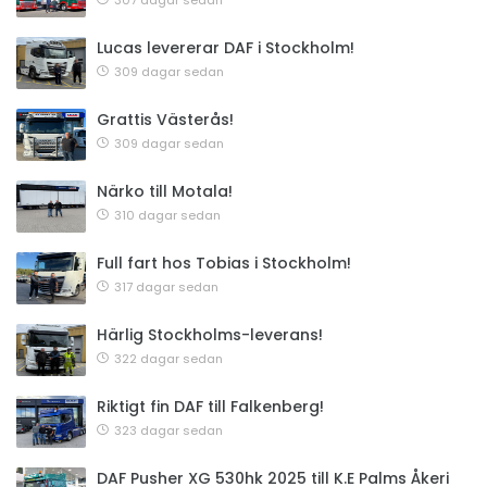
307 dagar sedan
Lucas levererar DAF i Stockholm!
309 dagar sedan
Grattis Västerås!
309 dagar sedan
Närko till Motala!
310 dagar sedan
Full fart hos Tobias i Stockholm!
317 dagar sedan
Härlig Stockholms-leverans!
322 dagar sedan
Riktigt fin DAF till Falkenberg!
323 dagar sedan
DAF Pusher XG 530hk 2025 till K.E Palms Åkeri