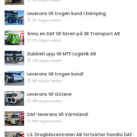
161 dagar sedan
Leverans till trogen kund i Enköping
161 dagar sedan
Ännu en DAF till Sören på SR Transport AB
175 dagar sedan
Dubbelt upp till MTF Logistik AB
176 dagar sedan
Leverans till trogen kund!
183 dagar sedan
Leverans till Götene
188 dagar sedan
DAF-leverans till Värmland!
188 dagar sedan
L.S. Dragbilscentralen AB fortsätter handla DAF