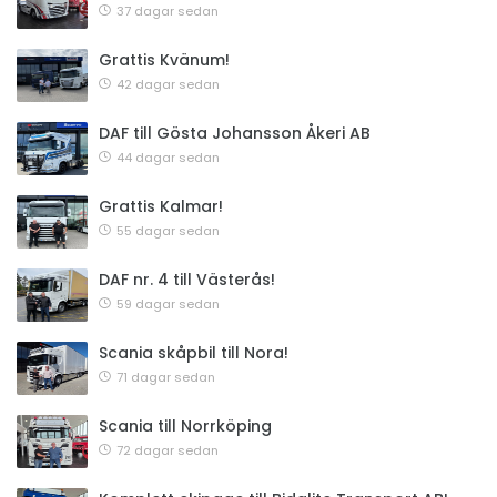
37 dagar sedan
Grattis Kvänum!
42 dagar sedan
DAF till Gösta Johansson Åkeri AB
44 dagar sedan
Grattis Kalmar!
55 dagar sedan
DAF nr. 4 till Västerås!
59 dagar sedan
Scania skåpbil till Nora!
71 dagar sedan
Scania till Norrköping
72 dagar sedan