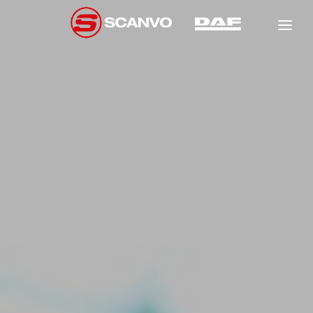
DAF
SCANCON
FÖRSÄLJNING
HYR
NEW
GARANTI
NEW
NEW
VERKSTAD
OM OSS
NEW
KONTAKT
NEW
NEW