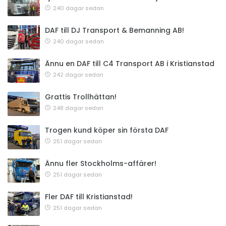
240 dagar sedan
DAF till DJ Transport & Bemanning AB!
240 dagar sedan
Ännu en DAF till C4 Transport AB i Kristianstad
242 dagar sedan
Grattis Trollhättan!
248 dagar sedan
Trogen kund köper sin första DAF
251 dagar sedan
Ännu fler Stockholms-affärer!
251 dagar sedan
Fler DAF till Kristianstad!
251 dagar sedan