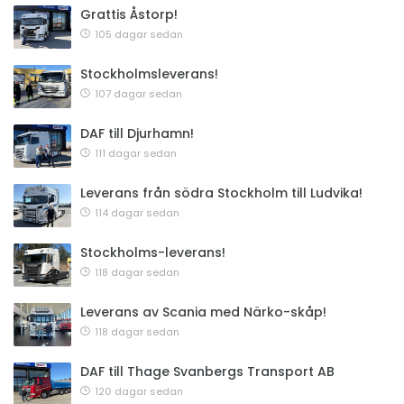
Grattis Åstorp!
105 dagar sedan
Stockholmsleverans!
107 dagar sedan
DAF till Djurhamn!
111 dagar sedan
Leverans från södra Stockholm till Ludvika!
114 dagar sedan
Stockholms-leverans!
118 dagar sedan
Leverans av Scania med Närko-skåp!
118 dagar sedan
DAF till Thage Svanbergs Transport AB
120 dagar sedan