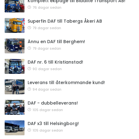
Komplett ekipage till Bidalite Transport AB!
76 dagar sedan
Superfin DAF till Tabergs Åkeri AB
79 dagar sedan
Ännu en DAF till Berghem!
79 dagar sedan
DAF nr. 6 till Kristianstad!
90 dagar sedan
Leverans till återkommande kund!
94 dagar sedan
DAF - dubbelleverans!
105 dagar sedan
DAF x3 till Helsingborg!
105 dagar sedan