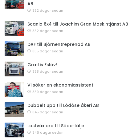
AB
332 dagar sedan
Scania 6x4 till Joachim Gran Maskintjänst AB
332 dagar sedan
DAF till Björnentreprenad AB
335 dagar sedan
Grattis Eslöv!
338 dagar sedan
Vi söker en ekonomiassistent
339 dagar sedan
Dubbelt upp till Lödöse åkeri AB
345 dagar sedan
Lastväxlare till Södertälje
346 dagar sedan