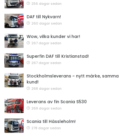
256 dagar sedan
DAF till Nykvarn!
260 dagar sedan
Wow, vilka kunder vi har!
267 dagar sedan
Superfin DAF till Kristianstad!
267 dagar sedan
Stockholmsleverans ~ nytt märke, samma
kund!
268 dagar sedan
Leverans av fin Scania S530
269 dagar sedan
Scania till Hässleholm!
278 dagar sedan