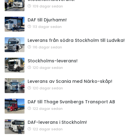
109 dagar sedan
DAF till Djurhamn!
113 dagar sedan
Leverans från södra Stockholm till Ludvika!
116 dagar sedan
Stockholms-leverans!
120 dagar sedan
Leverans av Scania med Närko-skåp!
120 dagar sedan
DAF till Thage Svanbergs Transport AB
122 dagar sedan
DAF-leverans i Stockholm!
122 dagar sedan