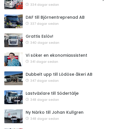
334 dagar sedan
DAF till Björnentreprenad AB
337 dagar sedan
Grattis Eslöv!
340 dagar sedan
Vi söker en ekonomiassistent
341 dagar sedan
Dubbelt upp till Lödöse åkeri AB
347 dagar sedan
Lastväxlare till Södertälje
348 dagar sedan
Ny Närko till Johan Kullgren
348 dagar sedan