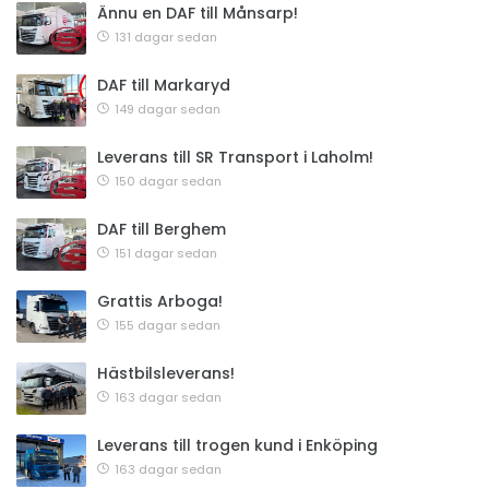
Ännu en DAF till Månsarp!
131 dagar sedan
DAF till Markaryd
149 dagar sedan
Leverans till SR Transport i Laholm!
150 dagar sedan
DAF till Berghem
151 dagar sedan
Grattis Arboga!
155 dagar sedan
Hästbilsleverans!
163 dagar sedan
Leverans till trogen kund i Enköping
163 dagar sedan