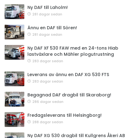
Ny DAF till Laholm!
281 dagar sedan
Ännu en DAF till Sören!
281 dagar sedan
Ny DAF XF 530 FAW med en 24-tons Hiab
lastväxlare och Mähler plogutrustning
283 dagar sedan
Leverans av ännu en DAF XG 530 FTS
283 dagar sedan
Begagnad DAF dragbil till Skaraborg!
286 dagar sedan
Fredagsleverans till Helsingborg!
288 dagar sedan
Ny DAF XG 530 dragbil till Kullgrens Åkeri AB