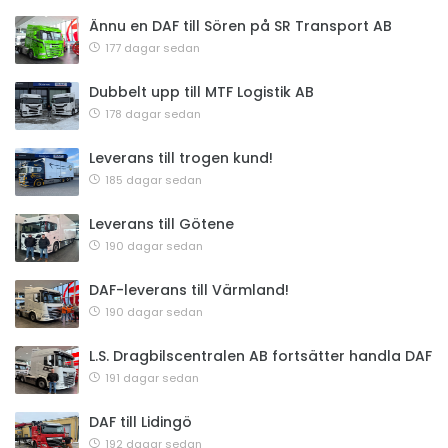
Ännu en DAF till Sören på SR Transport AB
177 dagar sedan
Dubbelt upp till MTF Logistik AB
178 dagar sedan
Leverans till trogen kund!
185 dagar sedan
Leverans till Götene
190 dagar sedan
DAF-leverans till Värmland!
190 dagar sedan
L.S. Dragbilscentralen AB fortsätter handla DAF
191 dagar sedan
DAF till Lidingö
192 dagar sedan