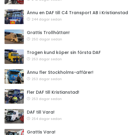
Ännu en DAF till C4 Transport AB i Kristianstad
244 dagar sedan
Grattis Trollhättan!
250 dagar sedan
Trogen kund köper sin första DAF
253 dagar sedan
Ännu fler Stockholms-affärer!
253 dagar sedan
Fler DAF till Kristianstad!
253 dagar sedan
DAF till Vara!
254 dagar sedan
Grattis Vara!