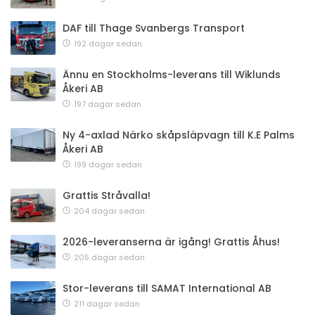
DAF till Thage Svanbergs Transport
192 dagar sedan
Ännu en Stockholms-leverans till Wiklunds
Åkeri AB
197 dagar sedan
Ny 4-axlad Närko skåpsläpvagn till K.E Palms
Åkeri AB
199 dagar sedan
Grattis Stråvalla!
204 dagar sedan
2026-leveranserna är igång! Grattis Åhus!
205 dagar sedan
Stor-leverans till SAMAT International AB
211 dagar sedan