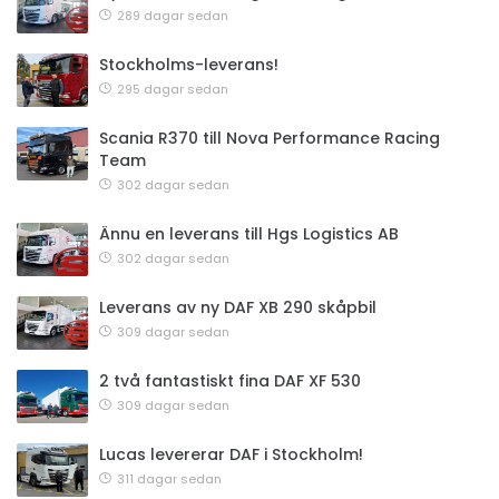
289 dagar sedan
Stockholms-leverans!
295 dagar sedan
Scania R370 till Nova Performance Racing
Team
302 dagar sedan
Ännu en leverans till Hgs Logistics AB
302 dagar sedan
Leverans av ny DAF XB 290 skåpbil
309 dagar sedan
2 två fantastiskt fina DAF XF 530
309 dagar sedan
Lucas levererar DAF i Stockholm!
311 dagar sedan