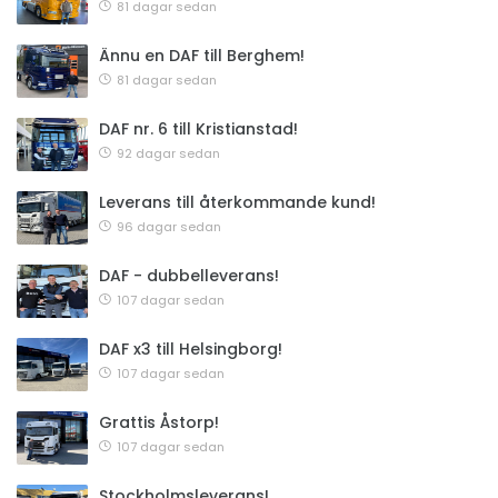
81 dagar sedan
Ännu en DAF till Berghem!
81 dagar sedan
DAF nr. 6 till Kristianstad!
92 dagar sedan
Leverans till återkommande kund!
96 dagar sedan
DAF - dubbelleverans!
107 dagar sedan
DAF x3 till Helsingborg!
107 dagar sedan
Grattis Åstorp!
107 dagar sedan
Stockholmsleverans!