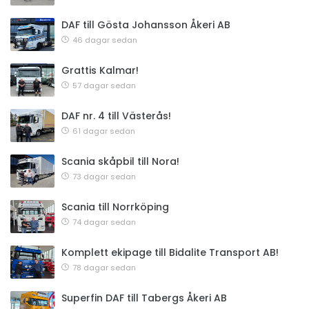
DAF till Gösta Johansson Åkeri AB
46 dagar sedan
Grattis Kalmar!
57 dagar sedan
DAF nr. 4 till Västerås!
61 dagar sedan
Scania skåpbil till Nora!
73 dagar sedan
Scania till Norrköping
74 dagar sedan
Komplett ekipage till Bidalite Transport AB!
78 dagar sedan
Superfin DAF till Tabergs Åkeri AB