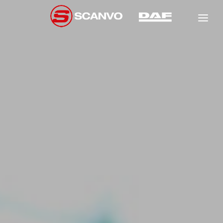
DAF
SCANCON
FÖRSÄLJNING
HYR
NEW
GARANTI
NEW
NEW
VERKSTAD
OM OSS
NEW
KONTAKT
NEW
NEW