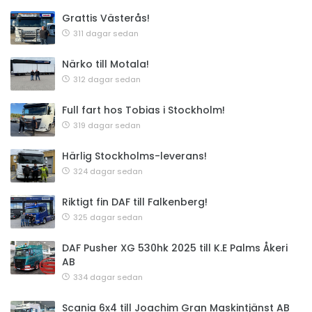
Grattis Västerås!
311 dagar sedan
Närko till Motala!
312 dagar sedan
Full fart hos Tobias i Stockholm!
319 dagar sedan
Härlig Stockholms-leverans!
324 dagar sedan
Riktigt fin DAF till Falkenberg!
325 dagar sedan
DAF Pusher XG 530hk 2025 till K.E Palms Åkeri
AB
334 dagar sedan
Scania 6x4 till Joachim Gran Maskintjänst AB